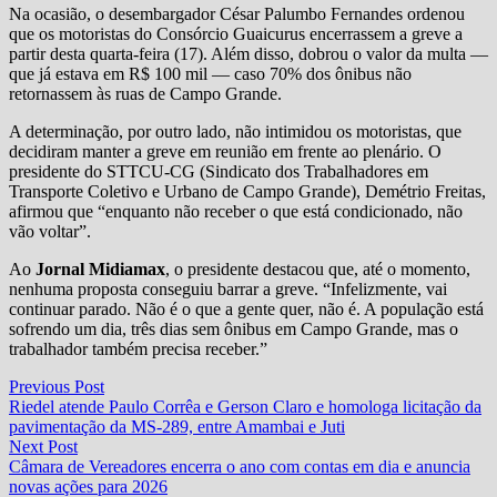
Na ocasião, o desembargador César Palumbo Fernandes ordenou
que os motoristas do Consórcio Guaicurus encerrassem a greve a
partir desta quarta-feira (17). Além disso, dobrou o valor da multa —
que já estava em R$ 100 mil — caso 70% dos ônibus não
retornassem às ruas de Campo Grande.
A determinação, por outro lado, não intimidou os motoristas, que
decidiram manter a greve em reunião em frente ao plenário. O
presidente do STTCU-CG (Sindicato dos Trabalhadores em
Transporte Coletivo e Urbano de Campo Grande), Demétrio Freitas,
afirmou que “enquanto não receber o que está condicionado, não
vão voltar”.
Ao
Jornal Midiamax
, o presidente destacou que, até o momento,
nenhuma proposta conseguiu barrar a greve. “Infelizmente, vai
continuar parado. Não é o que a gente quer, não é. A população está
sofrendo um dia, três dias sem ônibus em Campo Grande, mas o
trabalhador também precisa receber.”
Navegação
Previous
Previous Post
post:
Riedel atende Paulo Corrêa e Gerson Claro e homologa licitação da
de
pavimentação da MS-289, entre Amambai e Juti
Post
Next
Next Post
post:
Câmara de Vereadores encerra o ano com contas em dia e anuncia
novas ações para 2026