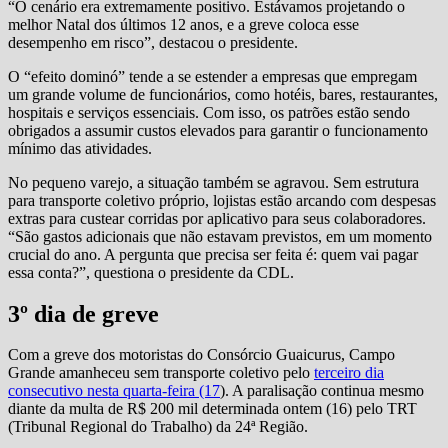
“O cenário era extremamente positivo. Estávamos projetando o
melhor Natal dos últimos 12 anos, e a greve coloca esse
desempenho em risco”, destacou o presidente.
O “efeito dominó” tende a se estender a empresas que empregam
um grande volume de funcionários, como hotéis, bares, restaurantes,
hospitais e serviços essenciais. Com isso, os patrões estão sendo
obrigados a assumir custos elevados para garantir o funcionamento
mínimo das atividades.
No pequeno varejo, a situação também se agravou. Sem estrutura
para transporte coletivo próprio, lojistas estão arcando com despesas
extras para custear corridas por aplicativo para seus colaboradores.
“São gastos adicionais que não estavam previstos, em um momento
crucial do ano. A pergunta que precisa ser feita é: quem vai pagar
essa conta?”, questiona o presidente da CDL.
3º dia de greve
Com a greve dos motoristas do Consórcio Guaicurus, Campo
Grande amanheceu sem transporte coletivo pelo
terceiro dia
consecutivo nesta quarta-feira (17
). A paralisação continua mesmo
diante da multa de R$ 200 mil determinada ontem (16) pelo TRT
(Tribunal Regional do Trabalho) da 24ª Região.