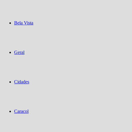
Bela Vista
Geral
Cidades
Caracol