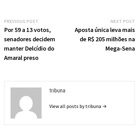
Navegação
Previous
N
PREVIOUS POST
NEXT POST
de
post:
p
Por 59 a 13 votos,
Aposta única leva mais
senadores decidem
de R$ 205 milhões na
Post
manter Delcídio do
Mega-Sena
Amaral preso
tribuna
View all posts by tribuna →