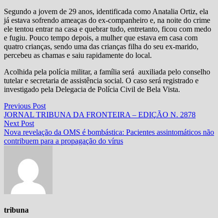
Segundo a jovem de 29 anos, identificada como Anatalia Ortiz, ela
já estava sofrendo ameaças do ex-companheiro e, na noite do crime
ele tentou entrar na casa e quebrar tudo, entretanto, ficou com medo
e fugiu. Pouco tempo depois, a mulher que estava em casa com
quatro crianças, sendo uma das crianças filha do seu ex-marido,
percebeu as chamas e saiu rapidamente do local.
Acolhida pela polícia militar, a família será auxiliada pelo conselho
tutelar e secretaria de assistência social. O caso será registrado e
investigado pela Delegacia de Polícia Civil de Bela Vista.
Navegação
Previous
Previous Post
post:
JORNAL TRIBUNA DA FRONTEIRA – EDIÇÃO N. 2878
de
Next
Next Post
Post
post:
Nova revelação da OMS é bombástica: Pacientes assintomáticos não
contribuem para a propagação do vírus
tribuna