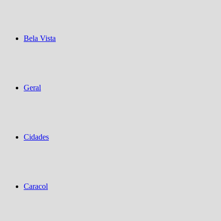
Bela Vista
Geral
Cidades
Caracol