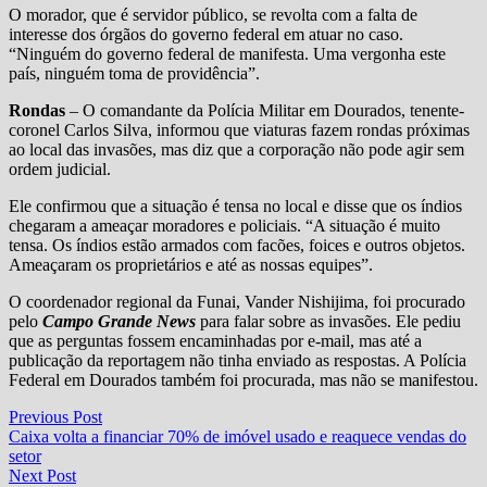
O morador, que é servidor público, se revolta com a falta de
interesse dos órgãos do governo federal em atuar no caso.
“Ninguém do governo federal de manifesta. Uma vergonha este
país, ninguém toma de providência”.
Rondas
– O comandante da Polícia Militar em Dourados, tenente-
coronel Carlos Silva, informou que viaturas fazem rondas próximas
ao local das invasões, mas diz que a corporação não pode agir sem
ordem judicial.
Ele confirmou que a situação é tensa no local e disse que os índios
chegaram a ameaçar moradores e policiais. “A situação é muito
tensa. Os índios estão armados com facões, foices e outros objetos.
Ameaçaram os proprietários e até as nossas equipes”.
O coordenador regional da Funai, Vander Nishijima, foi procurado
pelo
Campo Grande News
para falar sobre as invasões. Ele pediu
que as perguntas fossem encaminhadas por e-mail, mas até a
publicação da reportagem não tinha enviado as respostas. A Polícia
Federal em Dourados também foi procurada, mas não se manifestou.
Navegação
Previous
Previous Post
post:
Caixa volta a financiar 70% de imóvel usado e reaquece vendas do
de
setor
Post
Next
Next Post