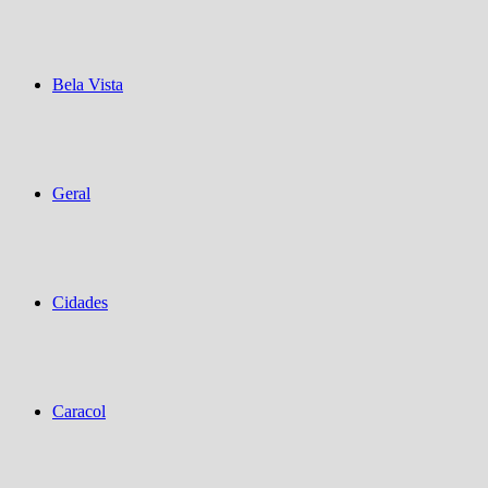
Bela Vista
Geral
Cidades
Caracol