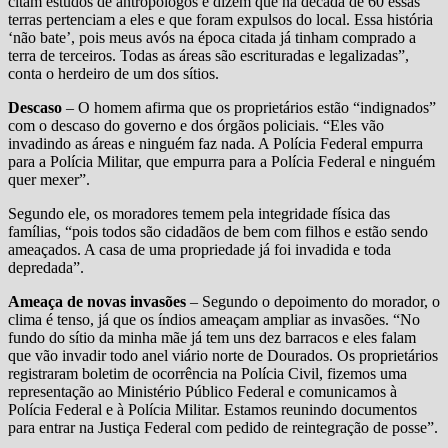
citam estudos de antropólogos e dizem que na década de 60 essas
terras pertenciam a eles e que foram expulsos do local. Essa história
‘não bate’, pois meus avós na época citada já tinham comprado a
terra de terceiros. Todas as áreas são escrituradas e legalizadas”,
conta o herdeiro de um dos sítios.
Descaso
– O homem afirma que os proprietários estão “indignados”
com o descaso do governo e dos órgãos policiais. “Eles vão
invadindo as áreas e ninguém faz nada. A Polícia Federal empurra
para a Polícia Militar, que empurra para a Polícia Federal e ninguém
quer mexer”.
Segundo ele, os moradores temem pela integridade física das
famílias, “pois todos são cidadãos de bem com filhos e estão sendo
ameaçados. A casa de uma propriedade já foi invadida e toda
depredada”.
Ameaça de novas invasões
– Segundo o depoimento do morador, o
clima é tenso, já que os índios ameaçam ampliar as invasões. “No
fundo do sítio da minha mãe já tem uns dez barracos e eles falam
que vão invadir todo anel viário norte de Dourados. Os proprietários
registraram boletim de ocorrência na Polícia Civil, fizemos uma
representação ao Ministério Público Federal e comunicamos à
Polícia Federal e à Polícia Militar. Estamos reunindo documentos
para entrar na Justiça Federal com pedido de reintegração de posse”.