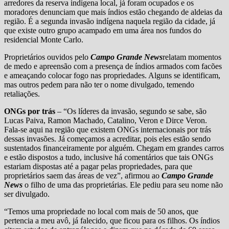
arredores da reserva indígena local, já foram ocupados e os
moradores denunciam que mais índios estão chegando de aldeias da
região. É a segunda invasão indígena naquela região da cidade, já
que existe outro grupo acampado em uma área nos fundos do
residencial Monte Carlo.
Proprietários ouvidos pelo
Campo Grande News
relatam momentos
de medo e apreensão com a presença de índios armados com facões
e ameaçando colocar fogo nas propriedades. Alguns se identificam,
mas outros pedem para não ter o nome divulgado, temendo
retaliações.
ONGs por trás
– “Os líderes da invasão, segundo se sabe, são
Lucas Paiva, Ramon Machado, Catalino, Veron e Dirce Veron.
Fala-se aqui na região que existem ONGs internacionais por trás
dessas invasões. Já começamos a acreditar, pois eles estão sendo
sustentados financeiramente por alguém. Chegam em grandes carros
e estão dispostos a tudo, inclusive há comentários que tais ONGs
estariam dispostas até a pagar pelas propriedades, para que
proprietários saem das áreas de vez”, afirmou ao
Campo Grande
News
o filho de uma das proprietárias. Ele pediu para seu nome não
ser divulgado.
“Temos uma propriedade no local com mais de 50 anos, que
pertencia a meu avô, já falecido, que ficou para os filhos. Os índios