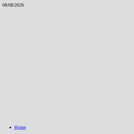
Skip
08/08/2026
to
content
Home