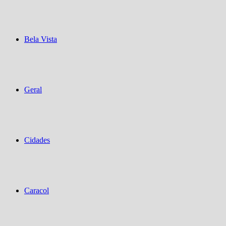
Bela Vista
Geral
Cidades
Caracol