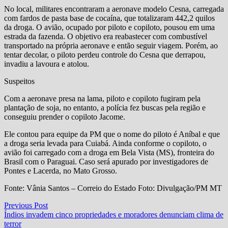
No local, militares encontraram a aeronave modelo Cesna, carregada
com fardos de pasta base de cocaína, que totalizaram 442,2 quilos
da droga. O avião, ocupado por piloto e copiloto, pousou em uma
estrada da fazenda. O objetivo era reabastecer com combustível
transportado na própria aeronave e então seguir viagem. Porém, ao
tentar decolar, o piloto perdeu controle do Cesna que derrapou,
invadiu a lavoura e atolou.
Suspeitos
Com a aeronave presa na lama, piloto e copiloto fugiram pela
plantação de soja, no entanto, a polícia fez buscas pela região e
conseguiu prender o copiloto Jacome.
Ele contou para equipe da PM que o nome do piloto é Aníbal e que
a droga seria levada para Cuiabá. Ainda conforme o copiloto, o
avião foi carregado com a droga em Bela Vista (MS), fronteira do
Brasil com o Paraguai. Caso será apurado por investigadores de
Pontes e Lacerda, no Mato Grosso.
Fonte: Vânia Santos – Correio do Estado Foto: Divulgação/PM MT
Navegação
Previous
Previous Post
post:
Índios invadem cinco propriedades e moradores denunciam clima de
de
terror