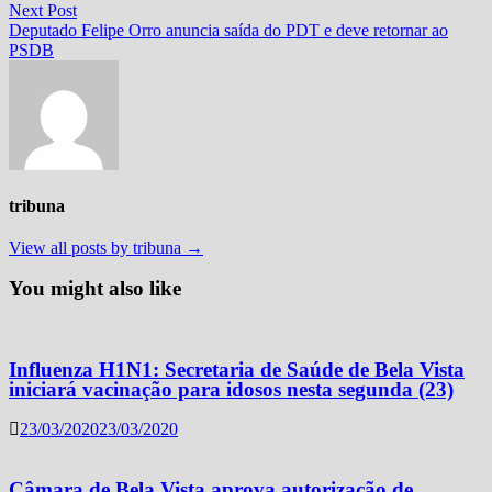
Post
Next
Next Post
post:
Deputado Felipe Orro anuncia saída do PDT e deve retornar ao
PSDB
tribuna
View all posts by tribuna →
You might also like
Influenza H1N1: Secretaria de Saúde de Bela Vista
iniciará vacinação para idosos nesta segunda (23)
23/03/2020
23/03/2020
Câmara de Bela Vista aprova autorização de