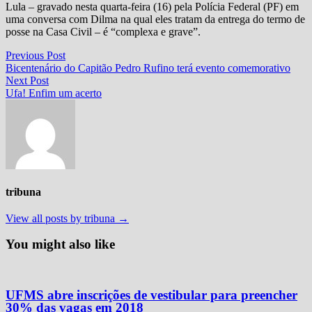
Lula – gravado nesta quarta-feira (16) pela Polícia Federal (PF) em
uma conversa com Dilma na qual eles tratam da entrega do termo de
posse na Casa Civil – é “complexa e grave”.
Navegação
Previous
Previous Post
post:
Bicentenário do Capitão Pedro Rufino terá evento comemorativo
de
Next
Next Post
Post
post:
Ufa! Enfim um acerto
tribuna
View all posts by tribuna →
You might also like
UFMS abre inscrições de vestibular para preencher
30% das vagas em 2018