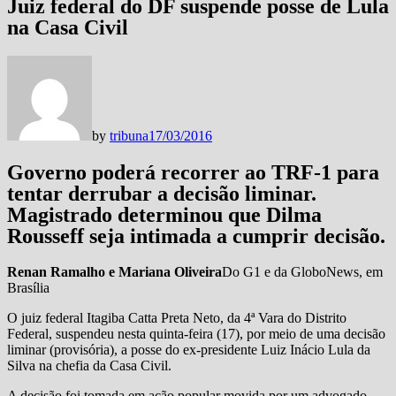
Juiz federal do DF suspende posse de Lula
na Casa Civil
by
tribuna
17/03/2016
Governo poderá recorrer ao TRF-1 para
tentar derrubar a decisão liminar.
Magistrado determinou que Dilma
Rousseff seja intimada a cumprir decisão.
Renan Ramalho e Mariana Oliveira
Do G1 e da GloboNews, em
Brasília
O juiz federal Itagiba Catta Preta Neto, da 4ª Vara do Distrito
Federal, suspendeu nesta quinta-feira (17), por meio de uma decisão
liminar (provisória), a posse do ex-presidente Luiz Inácio Lula da
Silva na chefia da Casa Civil.
A decisão foi tomada em ação popular movida por um advogado,