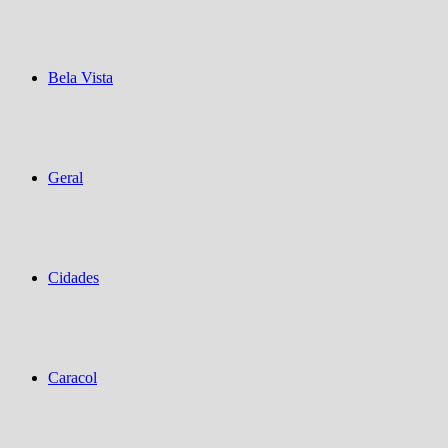
Bela Vista
Geral
Cidades
Caracol