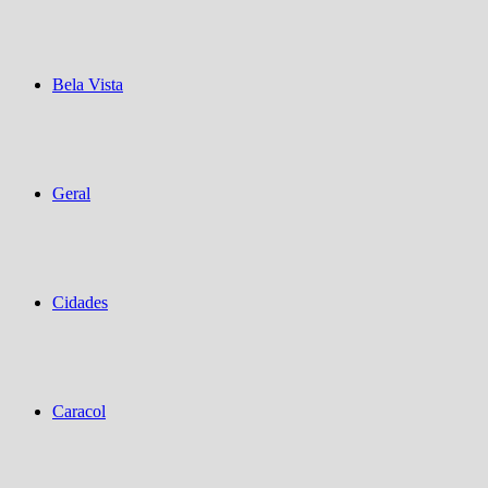
Bela Vista
Geral
Cidades
Caracol