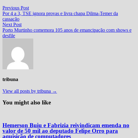
Navegação
Previous
Previous Post
post:
Por 4 a 3, TSE ignora provas e livra chapa Dilma-Temer da
de
cassação
Post
Next
Next Post
post:
Porto Murtinho comemora 105 anos de emancipação com shows e
desfile
tribuna
View all posts by tribuna →
You might also like
Hemerson Buiu e Fabrizia reivindicam emenda no
valor de 50 mil ao deputado Felipe Orro para
aquisição de computadores