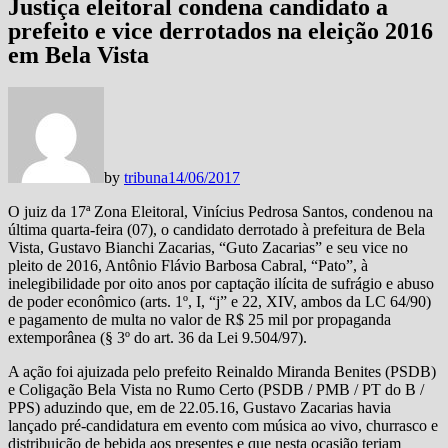
Justiça eleitoral condena candidato a
prefeito e vice derrotados na eleição 2016
em Bela Vista
by
tribuna
14/06/2017
O juiz da 17ª Zona Eleitoral, Vinícius Pedrosa Santos, condenou na
última quarta-feira (07), o candidato derrotado à prefeitura de Bela
Vista, Gustavo Bianchi Zacarias, “Guto Zacarias” e seu vice no
pleito de 2016, Antônio Flávio Barbosa Cabral, “Pato”, à
inelegibilidade por oito anos por captação ilícita de sufrágio e abuso
de poder econômico (arts. 1º, I, “j” e 22, XIV, ambos da LC 64/90)
e pagamento de multa no valor de R$ 25 mil por propaganda
extemporânea (§ 3º do art. 36 da Lei 9.504/97).
A ação foi ajuizada pelo prefeito Reinaldo Miranda Benites (PSDB)
e Coligação Bela Vista no Rumo Certo (PSDB / PMB / PT do B /
PPS) aduzindo que, em de 22.05.16, Gustavo Zacarias havia
lançado pré-candidatura em evento com música ao vivo, churrasco e
distribuição de bebida aos presentes e que nesta ocasião teriam