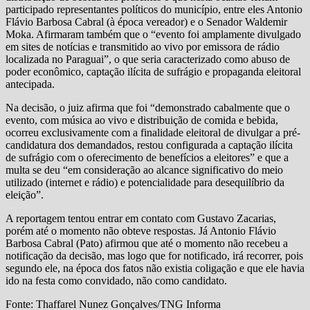
participado representantes políticos do município, entre eles Antonio
Flávio Barbosa Cabral (à época vereador) e o Senador Waldemir
Moka. Afirmaram também que o “evento foi amplamente divulgado
em sites de notícias e transmitido ao vivo por emissora de rádio
localizada no Paraguai”, o que seria caracterizado como abuso de
poder econômico, captação ilícita de sufrágio e propaganda eleitoral
antecipada.
Na decisão, o juiz afirma que foi “demonstrado cabalmente que o
evento, com música ao vivo e distribuição de comida e bebida,
ocorreu exclusivamente com a finalidade eleitoral de divulgar a pré-
candidatura dos demandados, restou configurada a captação ilícita
de sufrágio com o oferecimento de benefícios a eleitores” e que a
multa se deu “em consideração ao alcance significativo do meio
utilizado (internet e rádio) e potencialidade para desequilíbrio da
eleição”.
A reportagem tentou entrar em contato com Gustavo Zacarias,
porém até o momento não obteve respostas. Já Antonio Flávio
Barbosa Cabral (Pato) afirmou que até o momento não recebeu a
notificação da decisão, mas logo que for notificado, irá recorrer, pois
segundo ele, na época dos fatos não existia coligação e que ele havia
ido na festa como convidado, não como candidato.
Fonte: Thaffarel Nunez Gonçalves/TNG Informa