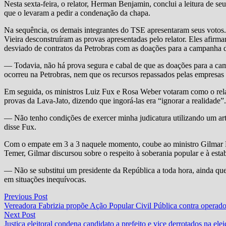
Nesta sexta-feira, o relator, Herman Benjamin, conclui a leitura de s
que o levaram a pedir a condenação da chapa.
Na sequência, os demais integrantes do TSE apresentaram seus voto
Vieira desconstruíram as provas apresentadas pelo relator. Eles afirm
desviado de contratos da Petrobras com as doações para a campanha 
— Todavia, não há prova segura e cabal de que as doações para a c
ocorreu na Petrobras, nem que os recursos repassados pelas empresa
Em seguida, os ministros Luiz Fux e Rosa Weber votaram como o relato
provas da Lava-Jato, dizendo que ingorá-las era “ignorar a realidade”.
— Não tenho condições de exercer minha judicatura utilizando um art
disse Fux.
Com o empate em 3 a 3 naquele momento, coube ao ministro Gilmar M
Temer, Gilmar discursou sobre o respeito à soberania popular e à estabi
— Não se substitui um presidente da República a toda hora, ainda qu
em situações inequívocas.
Navegação
Previous
Previous Post
post:
Vereadora Fabrizia propõe Ação Popular Civil Pública contra operad
de
Next
Next Post
Post
post:
Justiça eleitoral condena candidato a prefeito e vice derrotados na el