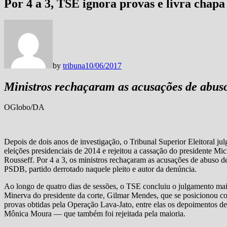
Por 4 a 3, TSE ignora provas e livra chap
by
tribuna
10/06/2017
Ministros rechaçaram as acusações de abuso
OGlobo/DA
Depois de dois anos de investigação, o Tribunal Superior Eleitoral j
eleições presidenciais de 2014 e rejeitou a cassação do presidente Mic
Rousseff. Por 4 a 3, os ministros rechaçaram as acusações de abuso 
PSDB, partido derrotado naquele pleito e autor da denúncia.
Ao longo de quatro dias de sessões, o TSE concluiu o julgamento mais
Minerva do presidente da corte, Gilmar Mendes, que se posicionou co
provas obtidas pela Operação Lava-Jato, entre elas os depoimentos de
Mônica Moura — que também foi rejeitada pela maioria.