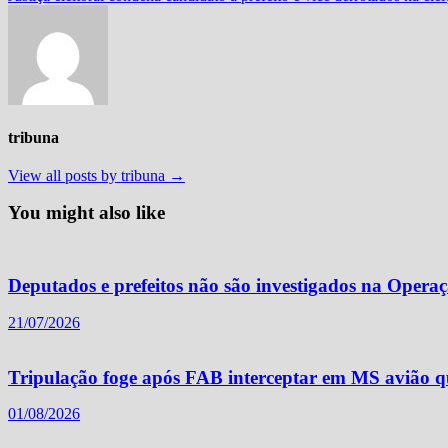
tribuna
View all posts by tribuna →
You might also like
Deputados e prefeitos não são investigados na Opera
21/07/2026
Tripulação foge após FAB interceptar em MS avião qu
01/08/2026