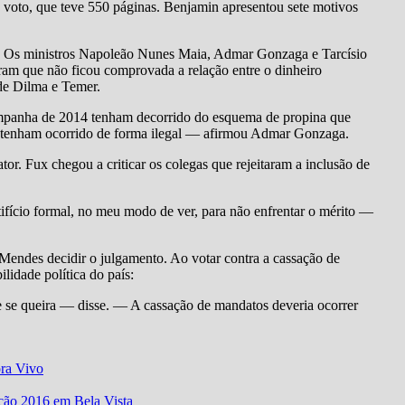
eu voto, que teve 550 páginas. Benjamin apresentou sete motivos
s. Os ministros Napoleão Nunes Maia, Admar Gonzaga e Tarcísio
aram que não ficou comprovada a relação entre o dinheiro
de Dilma e Temer.
ampanha de 2014 tenham decorrido do esquema de propina que
s tenham ocorrido de forma ilegal — afirmou Admar Gonzaga.
r. Fux chegou a criticar os colegas que rejeitaram a inclusão de
ifício formal, no meu modo de ver, para não enfrentar o mérito —
endes decidir o julgamento. Ao votar contra a cassação de
lidade política do país:
e se queira — disse. — A cassação de mandatos deveria ocorrer
ora Vivo
eição 2016 em Bela Vista