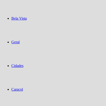
Bela Vista
Geral
Cidades
Caracol