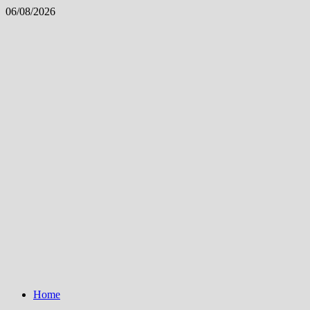
Skip
06/08/2026
to
content
Home