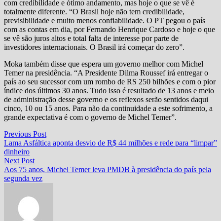
com credibilidade e ótimo andamento, mas hoje o que se vê é
totalmente diferente. “O Brasil hoje não tem credibilidade,
previsibilidade e muito menos confiabilidade. O PT pegou o país
com as contas em dia, por Fernando Henrique Cardoso e hoje o que
se vê são juros altos e total falta de interesse por parte de
investidores internacionais. O Brasil irá começar do zero”.
Moka também disse que espera um governo melhor com Michel
Temer na presidência. “A Presidente Dilma Roussef irá entregar o
país ao seu sucessor com um rombo de RS 250 bilhões e com o pior
índice dos últimos 30 anos. Tudo isso é resultado de 13 anos e meio
de administração desse governo e os reflexos serão sentidos daqui
cinco, 10 ou 15 anos. Para não da continuidade a este sofrimento, a
grande expectativa é com o governo de Michel Temer”.
Navegação
Previous
Previous Post
post:
Lama Asfáltica aponta desvio de R$ 44 milhões e rede para “limpar”
de
dinheiro
Post
Next
Next Post
post:
Aos 75 anos, Michel Temer leva PMDB à presidência do país pela
segunda vez