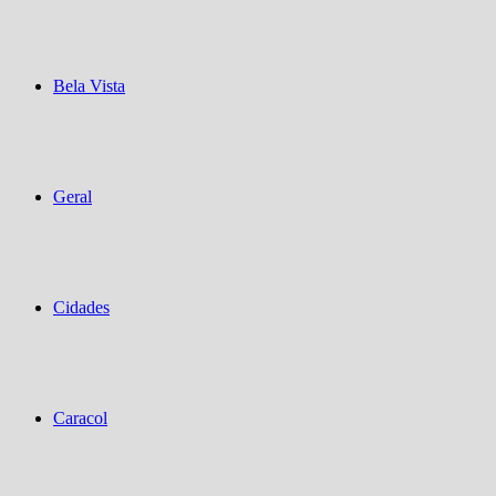
Bela Vista
Geral
Cidades
Caracol