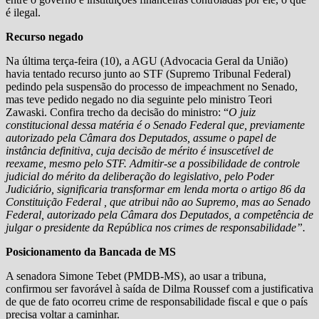
é ilegal.
Recurso
negado
Na última terça-feira (10), a AGU (Advocacia Geral da União)
havia tentado recurso junto ao STF (Supremo Tribunal Federal)
pedindo pela suspensão do processo de impeachment no Senado,
mas teve pedido negado no dia seguinte pelo ministro Teori
Zawaski. Confira trecho da decisão do ministro: “
O juiz
constitucional dessa matéria é o Senado Federal que, previamente
autorizado pela Câmara dos Deputados, assume o papel de
instância definitiva, cuja decisão de mérito é insuscetível de
reexame, mesmo pelo STF. Admitir-se a possibilidade de controle
judicial do mérito da deliberação do legislativo, pelo Poder
Judiciário, significaria transformar em lenda morta o artigo 86 da
Constituição Federal , que atribui não ao Supremo, mas ao Senado
Federal, autorizado pela Câmara dos Deputados, a competência de
julgar o presidente da República nos crimes de responsabilidade”.
Posicionamento da Bancada de MS
A senadora Simone Tebet (PMDB-MS), ao usar a tribuna,
confirmou ser favorável à saída de Dilma Roussef com a justificativa
de que de fato ocorreu crime de responsabilidade fiscal e que o país
precisa voltar a caminhar.