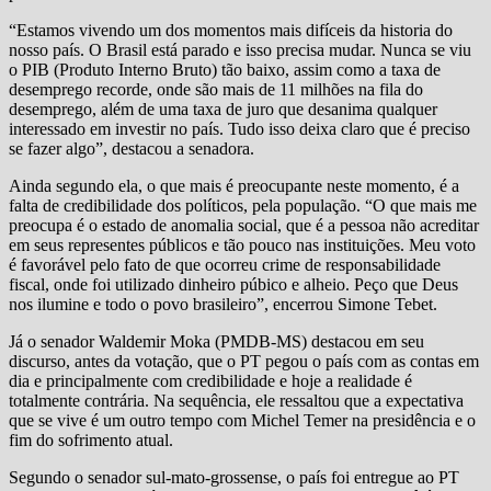
“Estamos vivendo um dos momentos mais difíceis da historia do
nosso país. O Brasil está parado e isso precisa mudar. Nunca se viu
o PIB (Produto Interno Bruto) tão baixo, assim como a taxa de
desemprego recorde, onde são mais de 11 milhões na fila do
desemprego, além de uma taxa de juro que desanima qualquer
interessado em investir no país. Tudo isso deixa claro que é preciso
se fazer algo”, destacou a senadora.
Ainda segundo ela, o que mais é preocupante neste momento, é a
falta de credibilidade dos políticos, pela população. “O que mais me
preocupa é o estado de anomalia social, que é a pessoa não acreditar
em seus representes públicos e tão pouco nas instituições. Meu voto
é favorável pelo fato de que ocorreu crime de responsabilidade
fiscal, onde foi utilizado dinheiro púbico e alheio. Peço que Deus
nos ilumine e todo o povo brasileiro”, encerrou Simone Tebet.
Já o senador Waldemir Moka (PMDB-MS) destacou em seu
discurso, antes da votação, que o PT pegou o país com as contas em
dia e principalmente com credibilidade e hoje a realidade é
totalmente contrária. Na sequência, ele ressaltou que a expectativa
que se vive é um outro tempo com Michel Temer na presidência e o
fim do sofrimento atual.
Segundo o senador sul-mato-grossense, o país foi entregue ao PT