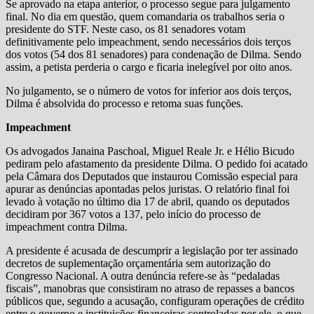
Se aprovado na etapa anterior, o processo segue para julgamento
final. No dia em questão, quem comandaria os trabalhos seria o
presidente do STF. Neste caso, os 81 senadores votam
definitivamente pelo impeachment, sendo necessários dois terços
dos votos (54 dos 81 senadores) para condenação de Dilma. Sendo
assim, a petista perderia o cargo e ficaria inelegível por oito anos.
No julgamento, se o número de votos for inferior aos dois terços,
Dilma é absolvida do processo e retoma suas funções.
Impeachment
Os advogados Janaina Paschoal, Miguel Reale Jr. e Hélio Bicudo
pediram pelo afastamento da presidente Dilma. O pedido foi acatado
pela Câmara dos Deputados que instaurou Comissão especial para
apurar as denúncias apontadas pelos juristas. O relatório final foi
levado à votação no último dia 17 de abril, quando os deputados
decidiram por 367 votos a 137, pelo início do processo de
impeachment contra Dilma.
A presidente é acusada de descumprir a legislação por ter assinado
decretos de suplementação orçamentária sem autorização do
Congresso Nacional. A outra denúncia refere-se às “pedaladas
fiscais”, manobras que consistiram no atraso de repasses a bancos
públicos que, segundo a acusação, configuram operações de crédito
entre o governo e instituições financeiras controladas por ele, o que