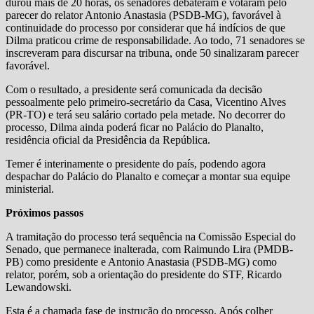
durou mais de 20 horas, os senadores debateram e votaram pelo
parecer do relator Antonio Anastasia (PSDB-MG), favorável à
continuidade do processo por considerar que há indícios de que
Dilma praticou crime de responsabilidade. Ao todo, 71 senadores se
inscreveram para discursar na tribuna, onde 50 sinalizaram parecer
favorável.
Com o resultado, a presidente será comunicada da decisão
pessoalmente pelo primeiro-secretário da Casa, Vicentino Alves
(PR-TO) e terá seu salário cortado pela metade. No decorrer do
processo, Dilma ainda poderá ficar no Palácio do Planalto,
residência oficial da Presidência da República.
Temer é interinamente o presidente do país, podendo agora
despachar do Palácio do Planalto e começar a montar sua equipe
ministerial.
Próximos passos
A tramitação do processo terá sequência na Comissão Especial do
Senado, que permanece inalterada, com Raimundo Lira (PMDB-
PB) como presidente e Antonio Anastasia (PSDB-MG) como
relator, porém, sob a orientação do presidente do STF, Ricardo
Lewandowski.
Esta é a chamada fase de instrução do processo. Após colher