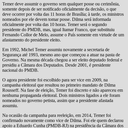
Temer deve assumir o governo sem qualquer posse ou cerimônia,
somente depois de ser notificado oficialmente da decisão, o que
deve ocorrer por volta das 11 horas de Brasília; à tarde, os ministros
nomeados por ele devem tomar posse. Dilma será informada
oficialmente por volta das 10 horas. Temer será o segundo
presidente do PMDB, mas, igual Itamar Franco, que substituiu
Fernando Collor de Melo, assume o País somente em virtude de um
afastamento do presidente eleito.
Em 1992, Michel Temer assumiu novamente a secretaria de
Segurança até 1993, mesmo ano que começou a atuar na pasta de
Governo. Na mesma década chegou a ser eleito deputado federal e
presidiu a Câmara dos Deputados. Desde 2001, é presidente
nacional do PMDB.
O agora presidente foi escolhido para ser vice em 2009, na
campanha eleitoral que resultou no primeiro mandato de Dilma
Rousseff. Na fase de eleição, Temer foi discreto e não apareceu em
nenhuma propaganda eleitoral. Dois ministros ligados a ele foram
nomeados no governo petista, assim que a presidente afastada
assumiu.
Na ocasião da campanha para reeleição, em 2014, Temer foi
confirmado novamente como vice de Dilma. Foi ele quem declarou
apoio a Eduardo Cunha (PMDB-RJ) na presidência da Câmara dos