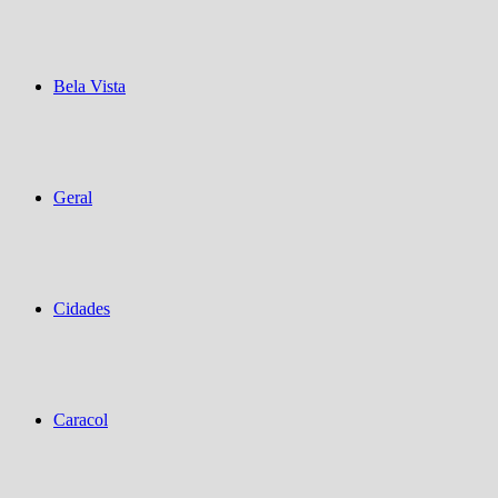
Bela Vista
Geral
Cidades
Caracol