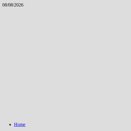
Skip
08/08/2026
to
content
Home