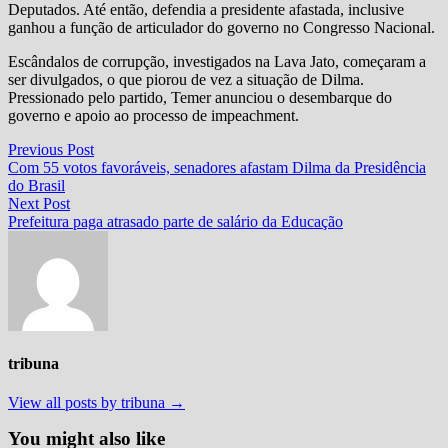
Deputados. Até então, defendia a presidente afastada, inclusive
ganhou a função de articulador do governo no Congresso Nacional.
Escândalos de corrupção, investigados na Lava Jato, começaram a
ser divulgados, o que piorou de vez a situação de Dilma.
Pressionado pelo partido, Temer anunciou o desembarque do
governo e apoio ao processo de impeachment.
Navegação
Previous
Previous Post
post:
Com 55 votos favoráveis, senadores afastam Dilma da Presidência
de
do Brasil
Post
Next
Next Post
post:
Prefeitura paga atrasado parte de salário da Educação
tribuna
View all posts by tribuna →
You might also like