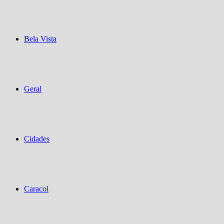
Bela Vista
Geral
Cidades
Caracol