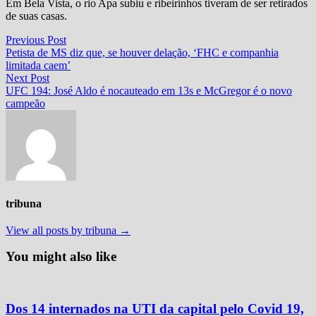
Em Bela Vista, o rio Apa subiu e ribeirinhos tiveram de ser retirados
de suas casas.
Navegação
Previous
Previous Post
post:
Petista de MS diz que, se houver delação, ‘FHC e companhia
de
limitada caem’
Post
Next
Next Post
post:
UFC 194: José Aldo é nocauteado em 13s e McGregor é o novo
campeão
tribuna
View all posts by tribuna →
You might also like
Dos 14 internados na UTI da capital pelo Covid 19,