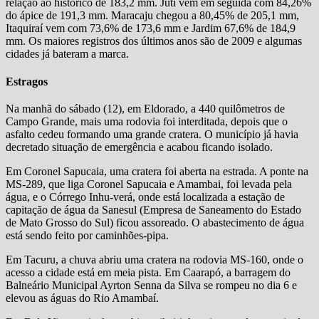
relação ao histórico de 183,2 mm. Juti vem em seguida com 84,26%
do ápice de 191,3 mm. Maracaju chegou a 80,45% de 205,1 mm,
Itaquiraí vem com 73,6% de 173,6 mm e Jardim 67,6% de 184,9
mm. Os maiores registros dos últimos anos são de 2009 e algumas
cidades já bateram a marca.
Estragos
Na manhã do sábado (12), em Eldorado, a 440 quilômetros de
Campo Grande, mais uma rodovia foi interditada, depois que o
asfalto cedeu formando uma grande cratera. O município já havia
decretado situação de emergência e acabou ficando isolado.
Em Coronel Sapucaia, uma cratera foi aberta na estrada. A ponte na
MS-289, que liga Coronel Sapucaia e Amambai, foi levada pela
água, e o Córrego Inhu-verá, onde está localizada a estação de
capitação de água da Sanesul (Empresa de Saneamento do Estado
de Mato Grosso do Sul) ficou assoreado. O abastecimento de água
está sendo feito por caminhões-pipa.
Em Tacuru, a chuva abriu uma cratera na rodovia MS-160, onde o
acesso a cidade está em meia pista. Em Caarapó, a barragem do
Balneário Municipal Ayrton Senna da Silva se rompeu no dia 6 e
elevou as águas do Rio Amambaí.