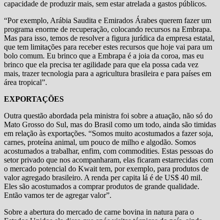
capacidade de produzir mais, sem estar atrelada a gastos públicos.
“Por exemplo, Arábia Saudita e Emirados Árabes querem fazer um
programa enorme de recuperação, colocando recursos na Embrapa.
Mas para isso, temos de resolver a figura jurídica da empresa estatal,
que tem limitações para receber estes recursos que hoje vai para um
bolo comum. Eu brinco que a Embrapa é a joia da coroa, mas eu
brinco que ela precisa ter agilidade para que ela possa cada vez
mais, trazer tecnologia para a agricultura brasileira e para países em
área tropical”.
EXPORTAÇÕES
Outra questão abordada pela ministra foi sobre a atuação, não só do
Mato Grosso do Sul, mas do Brasil como um todo, ainda são timidas
em relação às exportações. “Somos muito acostumados a fazer soja,
carnes, proteína animal, um pouco de milho e algodão. Somos
acostumados a trabalhar, enfim, com commodities. Estas pessoas do
setor privado que nos acompanharam, elas ficaram estarrecidas com
o mercado potencial do Kwait tem, por exemplo, para produtos de
valor agregado brasileiro. A renda per capita lá é de US$ 40 mil.
Eles são acostumados a comprar produtos de grande qualidade.
Então vamos ter de agregar valor”.
Sobre a abertura do mercado de carne bovina in natura para o