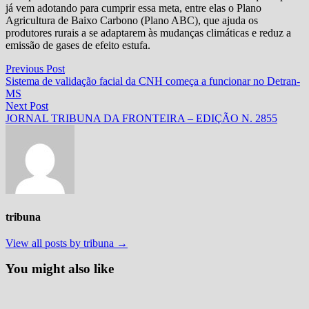
já vem adotando para cumprir essa meta, entre elas o Plano
Agricultura de Baixo Carbono (Plano ABC), que ajuda os
produtores rurais a se adaptarem às mudanças climáticas e reduz a
emissão de gases de efeito estufa.
Navegação
Previous
Previous Post
post:
Sistema de validação facial da CNH começa a funcionar no Detran-
de
MS
Post
Next
Next Post
post:
JORNAL TRIBUNA DA FRONTEIRA – EDIÇÃO N. 2855
tribuna
View all posts by tribuna →
You might also like