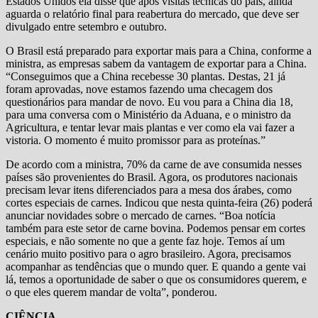
Estados Unidos ela disse que após visitas técnicas do país, ainda
aguarda o relatório final para reabertura do mercado, que deve ser
divulgado entre setembro e outubro.
O Brasil está preparado para exportar mais para a China, conforme a
ministra, as empresas sabem da vantagem de exportar para a China.
“Conseguimos que a China recebesse 30 plantas. Destas, 21 já
foram aprovadas, nove estamos fazendo uma checagem dos
questionários para mandar de novo. Eu vou para a China dia 18,
para uma conversa com o Ministério da Aduana, e o ministro da
Agricultura, e tentar levar mais plantas e ver como ela vai fazer a
vistoria. O momento é muito promissor para as proteínas.”
De acordo com a ministra, 70% da carne de ave consumida nesses
países são provenientes do Brasil. Agora, os produtores nacionais
precisam levar itens diferenciados para a mesa dos árabes, como
cortes especiais de carnes. Indicou que nesta quinta-feira (26) poderá
anunciar novidades sobre o mercado de carnes. “Boa notícia
também para este setor de carne bovina. Podemos pensar em cortes
especiais, e não somente no que a gente faz hoje. Temos aí um
cenário muito positivo para o agro brasileiro. Agora, precisamos
acompanhar as tendências que o mundo quer. E quando a gente vai
lá, temos a oportunidade de saber o que os consumidores querem, e
o que eles querem mandar de volta”, ponderou.
CIÊNCIA