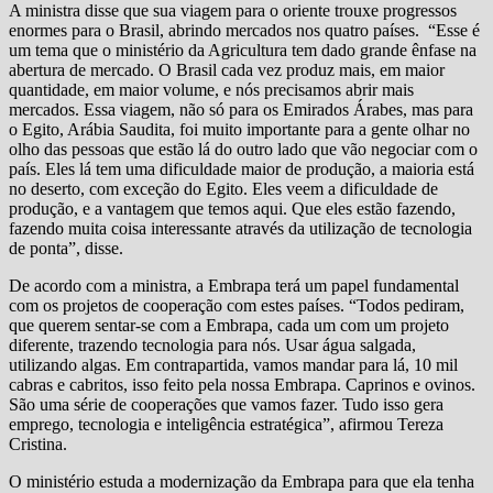
A ministra disse que sua viagem para o oriente trouxe progressos
enormes para o Brasil, abrindo mercados nos quatro países. “Esse é
um tema que o ministério da Agricultura tem dado grande ênfase na
abertura de mercado. O Brasil cada vez produz mais, em maior
quantidade, em maior volume, e nós precisamos abrir mais
mercados. Essa viagem, não só para os Emirados Árabes, mas para
o Egito, Arábia Saudita, foi muito importante para a gente olhar no
olho das pessoas que estão lá do outro lado que vão negociar com o
país. Eles lá tem uma dificuldade maior de produção, a maioria está
no deserto, com exceção do Egito. Eles veem a dificuldade de
produção, e a vantagem que temos aqui. Que eles estão fazendo,
fazendo muita coisa interessante através da utilização de tecnologia
de ponta”, disse.
De acordo com a ministra, a Embrapa terá um papel fundamental
com os projetos de cooperação com estes países. “Todos pediram,
que querem sentar-se com a Embrapa, cada um com um projeto
diferente, trazendo tecnologia para nós. Usar água salgada,
utilizando algas. Em contrapartida, vamos mandar para lá, 10 mil
cabras e cabritos, isso feito pela nossa Embrapa. Caprinos e ovinos.
São uma série de cooperações que vamos fazer. Tudo isso gera
emprego, tecnologia e inteligência estratégica”, afirmou Tereza
Cristina.
O ministério estuda a modernização da Embrapa para que ela tenha