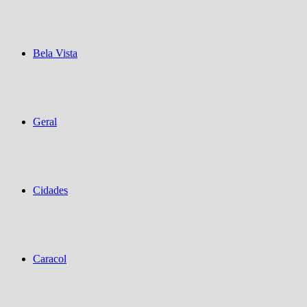
Bela Vista
Geral
Cidades
Caracol