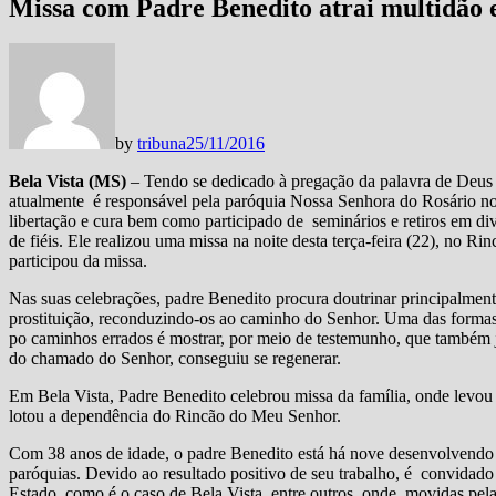
Missa com Padre Benedito atrai multidão 
by
tribuna
25/11/2016
Bela Vista (MS)
– Tendo se dedicado à pregação da palavra de Deus t
atualmente é responsável pela paróquia Nossa Senhora do Rosário no
libertação e cura bem como participado de seminários e retiros em di
de fiéis. Ele realizou uma missa na noite desta terça-feira (22), no
participou da missa.
Nas suas celebrações, padre Benedito procura doutrinar principalmente
prostituição, reconduzindo-os ao caminho do Senhor. Uma das formas
po caminhos errados é mostrar, por meio de testemunho, que também já 
do chamado do Senhor, conseguiu se regenerar.
Em Bela Vista, Padre Benedito celebrou missa da família, onde levou
lotou a dependência do Rincão do Meu Senhor.
Com 38 anos de idade, o padre Benedito está há nove desenvolvendo 
paróquias. Devido ao resultado positivo de seu trabalho, é convidado
Estado, como é o caso de Bela Vista, entre outros, onde, movidas pela