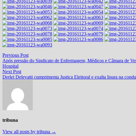
Navegação
Previous
Previous Post
post:
Após pressão do Sindicato de Enfermagem, Médicos e Câmara de Verea
de
Hospital
Post
Next
Next Post
post:
Derlei Delevatti cumprimenta Justiça Eleitoral e exalta lisura na cond
tribuna
View all posts by tribuna →