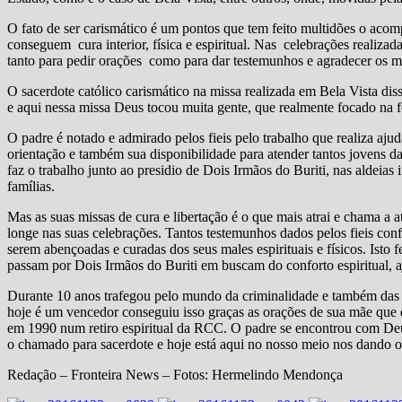
O fato de ser carismático é um pontos que tem feito multidões o aco
conseguem cura interior, física e espiritual. Nas celebrações realiza
tanto para pedir orações como para dar testemunhos e agradecer os mi
O sacerdote católico carismático na missa realizada em Bela Vista di
e aqui nessa missa Deus tocou muita gente, que realmente focado na f
O padre é notado e admirado pelos fieis pelo trabalho que realiza ajud
orientação e também sua disponibilidade para atender tantos jovens d
faz o trabalho junto ao presidio de Dois Irmãos do Buriti, nas aldeia
famílias.
Mas as suas missas de cura e libertação é o que mais atrai e chama a
longe nas suas celebrações. Tantos testemunhos dados pelos fieis con
serem abençoadas e curadas dos seus males espirituais e físicos. Isto 
passam por Dois Irmãos do Buriti em buscam do conforto espiritual, 
Durante 10 anos trafegou pelo mundo da criminalidade e também das 
hoje é um vencedor conseguiu isso graças as orações de sua mãe que d
em 1990 num retiro espiritual da RCC. O padre se encontrou com De
o chamado para sacerdote e hoje está aqui no nosso meio nos dando o
Redação – Fronteira News – Fotos: Hermelindo Mendonça