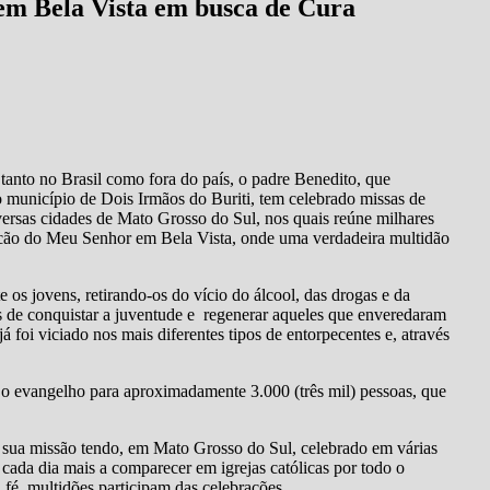
em Bela Vista em busca de Cura
anto no Brasil como fora do país, o padre Benedito, que
 município de Dois Irmãos do Buriti, tem celebrado missas de
versas cidades de Mato Grosso do Sul, nos quais reúne milhares
 Rincão do Meu Senhor em Bela Vista, onde uma verdadeira multidão
 os jovens, retirando-os do vício do álcool, das drogas e da
 de conquistar a juventude e regenerar aqueles que enveredaram
foi viciado nos mais diferentes tipos de entorpecentes e, através
 o evangelho para aproximadamente 3.000 (três mil) pessoas, que
sua missão tendo, em Mato Grosso do Sul, celebrado em várias
 cada dia mais a comparecer em igrejas católicas por todo o
 fé, multidões participam das celebrações.