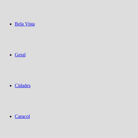
Bela Vista
Geral
Cidades
Caracol