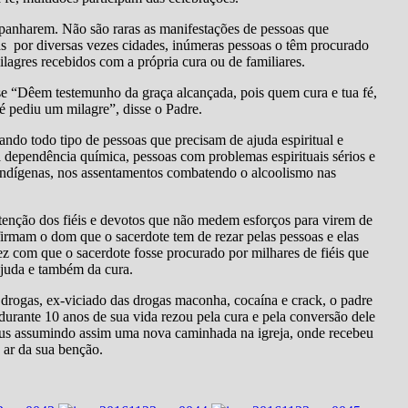
mpanharem. Não são raras as manifestações de pessoas que
das por diversas vezes cidades, inúmeras pessoas o têm procurado
lagres recebidos com a própria cura ou de familiares.
sse “Dêem testemunho da graça alcançada, pois quem cura e tua fé,
é pediu um milagre”, disse o Padre.
ando todo tipo de pessoas que precisam de ajuda espiritual e
a dependência química, pessoas com problemas espirituais sérios e
s indígenas, nos assentamentos combatendo o alcoolismo nas
 atenção dos fiéis e devotos que não medem esforços para virem de
firmam o dom que o sacerdote tem de rezar pelas pessoas e elas
fez com que o sacerdote fosse procurado por milhares de fiéis que
ajuda e também da cura.
drogas, ex-viciado das drogas maconha, cocaína e crack, o padre
urante 10 anos de sua vida rezou pela cura e pela conversão dele
us assumindo assim uma nova caminhada na igreja, onde recebeu
 ar da sua benção.