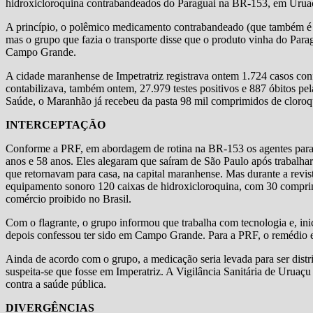
hidroxicloroquina contrabandeados do Paraguai na BR-153, em Uruaç
A princípio, o polêmico medicamento contrabandeado (que também é in
mas o grupo que fazia o transporte disse que o produto vinha do Para
Campo Grande.
A cidade maranhense de Impetratriz registrava ontem 1.724 casos co
contabilizava, também ontem, 27.979 testes positivos e 887 óbitos pe
Saúde, o Maranhão já recebeu da pasta 98 mil comprimidos de cloroq
INTERCEPTAÇÃO
Conforme a PRF, em abordagem de rotina na BR-153 os agentes par
anos e 58 anos. Eles alegaram que saíram de São Paulo após trabalha
que retornavam para casa, na capital maranhense. Mas durante a revis
equipamento sonoro 120 caixas de hidroxicloroquina, com 30 compr
comércio proibido no Brasil.
Com o flagrante, o grupo informou que trabalha com tecnologia e, i
depois confessou ter sido em Campo Grande. Para a PRF, o remédio e
Ainda de acordo com o grupo, a medicação seria levada para ser dis
suspeita-se que fosse em Imperatriz. A Vigilância Sanitária de Uruaç
contra a saúde pública.
DIVERGÊNCIAS