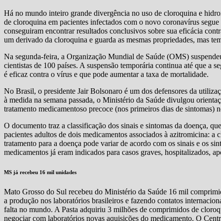
Há no mundo inteiro grande divergência no uso de cloroquina e hidr
de cloroquina em pacientes infectados com o novo coronavírus segue 
conseguiram encontrar resultados conclusivos sobre sua eficácia contr
um derivado da cloroquina e guarda as mesmas propriedades, mas te
Na segunda-feira, a Organização Mundial de Saúde (OMS) suspendeu
cientistas de 100 países. A suspensão temporária continua até que a s
é eficaz contra o vírus e que pode aumentar a taxa de mortalidade.
No Brasil, o presidente Jair Bolsonaro é um dos defensores da utiliz
à medida na semana passada, o Ministério da Saúde divulgou orienta
tratamento medicamentoso precoce (nos primeiros dias de sintomas)
O documento traz a classificação dos sinais e sintomas da doença, que 
pacientes adultos de dois medicamentos associados à azitromicina: a c
tratamento para a doença pode variar de acordo com os sinais e os sin
medicamentos já eram indicados para casos graves, hospitalizados, ap
MS já recebeu 16 mil unidades
Mato Grosso do Sul recebeu do Ministério da Saúde 16 mil comprimido
a produção nos laboratórios brasileiros e fazendo contatos internaciona
falta no mundo. A Pasta adquiriu 3 milhões de comprimidos de clor
negociar com laboratórios novas aquisições do medicamento. O Cent