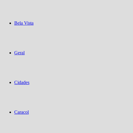
Bela Vista
Geral
Cidades
Caracol