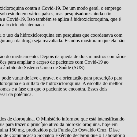
oxicloroquina contra a Covid-19. De um modo geral, o emprego
sob estudo em vários países, mas pesquisadores ainda não
a a Covid-19. Isso também se aplica à hidroxicloroquina, que é
m a toxicidade atenuada.
 o uso da hidroxicloroquina em pesquisas que coordenava com
egurança da droga seja reavaliada. Estudos mostraram que ela não
ação do medicamento. Depois da queda de dois ministros contrários
ções para ampliar o acesso de pacientes com Covid-19 ao
 no âmbito do Sistema Único de Saúde (SUS).
pode variar de leve a grave, e a orientação para prescrição para
loroquina e o sulfato de hidroxicloroquina. A escolha do melhor
tomas e a fase em que o paciente se encontra. Esses dois
esar da polêmica.
s de cloroquina. O Ministério informou que está intensificando
is para trazer o princípio ativo da hidroxicloroquina, hoje em
oquina 150 mg, produzidos pela Fundação Oswaldo Cruz. Disse
ro de Comunicação Socialdo Exército declarou que o Laboratório