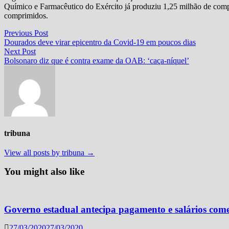
Químico e Farmacêutico do Exército já produziu 1,25 milhão de compr
comprimidos.
Navegação
Previous
Previous Post
post:
Dourados deve virar epicentro da Covid-19 em poucos dias
de
Next
Next Post
Post
post:
Bolsonaro diz que é contra exame da OAB: ‘caça-níquel’
tribuna
View all posts by tribuna →
You might also like
Governo estadual antecipa pagamento e salários come
27/03/2020
27/03/2020