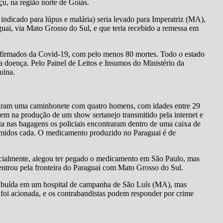
u, na região norte de Goiás.
dicado para lúpus e malária) seria levado para Imperatriz (MA),
guai, via Mato Grosso do Sul, e que teria recebido a remessa em
nfirmados da Covid-19, com pelo menos 80 mortes. Todo o estado
la doença. Pelo Painel de Leitos e Insumos do Ministério da
uina.
aram uma caminhonete com quatro homens, com idades entre 29
rem na produção de um show sertanejo transmitido pela internet e
ta nas bagagens os policiais encontraram dentro de uma caixa de
imidos cada. O medicamento produzido no Paraguai é de
nicialmente, alegou ter pegado o medicamento em São Paulo, mas
ntrou pela fronteira do Paraguai com Mato Grosso do Sul.
tribuída em um hospital de campanha de São Luís (MA), mas
u foi acionada, e os contrabandistas podem responder por crime