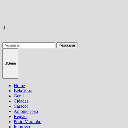
Pesquisar
por:
Menu
Home
Bela Vista
Geral
Cidades
Caracol
Antonio João
Região
Porto Murtinho
Impresso