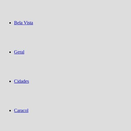
Bela Vista
Geral
Cidades
Caracol