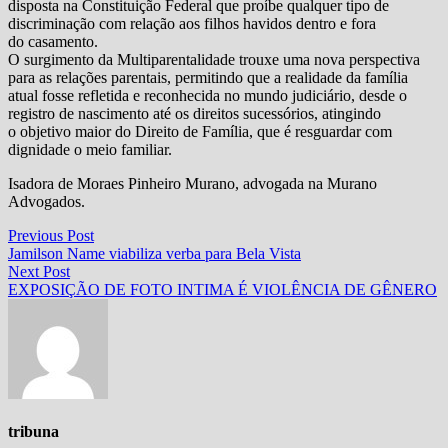
disposta na Constituição Federal que proíbe qualquer tipo de
discriminação com relação aos filhos havidos dentro e fora
do casamento.
O surgimento da Multiparentalidade trouxe uma nova perspectiva
para as relações parentais, permitindo que a realidade da família
atual fosse refletida e reconhecida no mundo judiciário, desde o
registro de nascimento até os direitos sucessórios, atingindo
o objetivo maior do Direito de Família, que é resguardar com
dignidade o meio familiar.
Isadora de Moraes Pinheiro Murano, advogada na Murano
Advogados.
Navegação
Previous
Previous Post
post:
Jamilson Name viabiliza verba para Bela Vista
de
Next
Next Post
Post
post:
EXPOSIÇÃO DE FOTO INTIMA É VIOLÊNCIA DE GÊNERO
tribuna