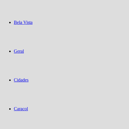
Bela Vista
Geral
Cidades
Caracol