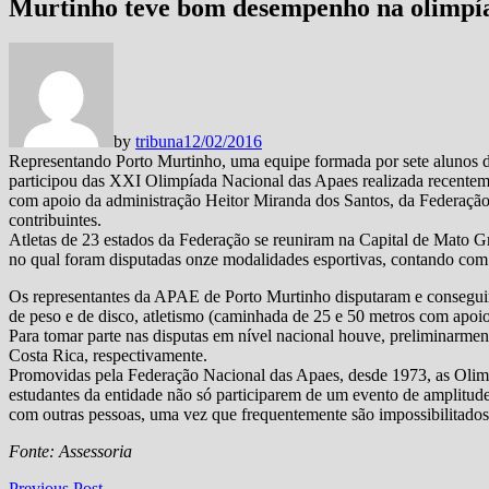
Murtinho teve bom desempenho na olimpí
by
tribuna
12/02/2016
Representando Porto Murtinho, uma equipe formada por sete alunos
participou das XXI Olimpíada Nacional das Apaes realizada recentem
com apoio da administração Heitor Miranda dos Santos, da Federaç
contribuintes.
Atletas de 23 estados da Federação se reuniram na Capital de Mato 
no qual foram disputadas onze modalidades esportivas, contando com 
Os representantes da APAE de Porto Murtinho disputaram e consegu
de peso e de disco, atletismo (caminhada de 25 e 50 metros com apoio)
Para tomar parte nas disputas em nível nacional houve, preliminarmente
Costa Rica, respectivamente.
Promovidas pela Federação Nacional das Apaes, desde 1973, as Olimp
estudantes da entidade não só participarem de um evento de amplitu
com outras pessoas, uma vez que frequentemente são impossibilitados pe
Fonte: Assessoria
Previous
Previous Post