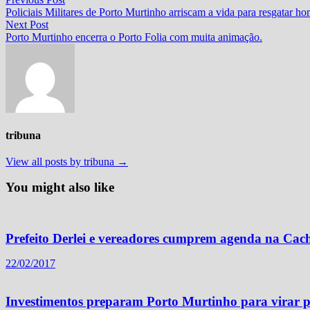
Navegação
post:
Policiais Militares de Porto Murtinho arriscam a vida para resgatar 
de
Next
Next Post
Post
post:
Porto Murtinho encerra o Porto Folia com muita animação.
tribuna
View all posts by tribuna →
You might also like
Prefeito Derlei e vereadores cumprem agenda na Cac
22/02/2017
Investimentos preparam Porto Murtinho para virar p