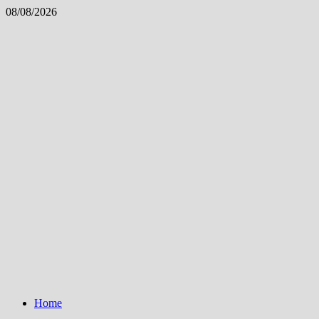
Skip
08/08/2026
to
content
Home