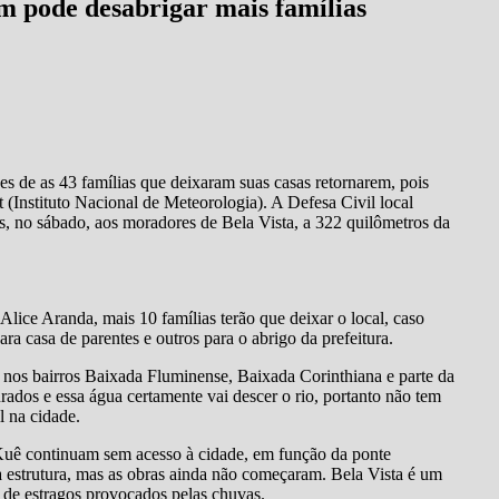
m pode desabrigar mais famílias
s de as 43 famílias que deixaram suas casas retornarem, pois
 (Instituto Nacional de Meteorologia). A Defesa Civil local
s, no sábado, aos moradores de Bela Vista, a 322 quilômetros da
ice Aranda, mais 10 famílias terão que deixar o local, caso
 casa de parentes e outros para o abrigo da prefeitura.
 nos bairros Baixada Fluminense, Baixada Corinthiana e parte da
ados e essa água certamente vai descer o rio, portanto não tem
 na cidade.
uê continuam sem acesso à cidade, em função da ponte
ra estrutura, mas as obras ainda não começaram. Bela Vista é um
 de estragos provocados pelas chuvas.