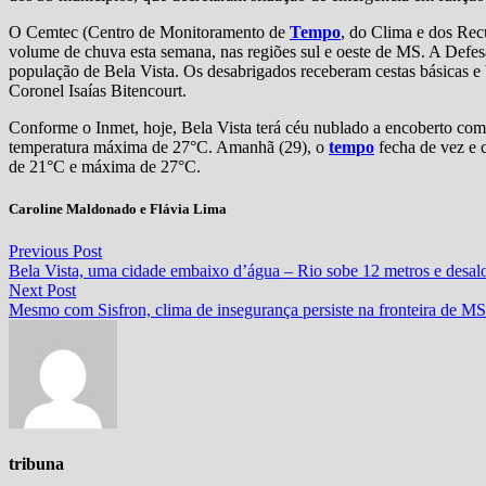
O Cemtec (Centro de Monitoramento de
Tempo
, do Clima e dos Rec
volume de chuva esta semana, nas regiões sul e oeste de MS. A Defe
população de Bela Vista. Os desabrigados receberam cestas básicas 
Coronel Isaías Bitencourt.
Conforme o Inmet, hoje, Bela Vista terá céu nublado a encoberto com
temperatura máxima de 27°C. Amanhã (29), o
tempo
fecha de vez e c
de 21°C e máxima de 27°C.
Caroline Maldonado e Flávia Lima
Navegação
Previous
Previous Post
post:
Bela Vista, uma cidade embaixo d’água – Rio sobe 12 metros e desalo
de
Next
Next Post
Post
post:
Mesmo com Sisfron, clima de insegurança persiste na fronteira de MS
tribuna