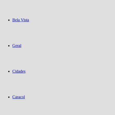
Bela Vista
Geral
Cidades
Caracol