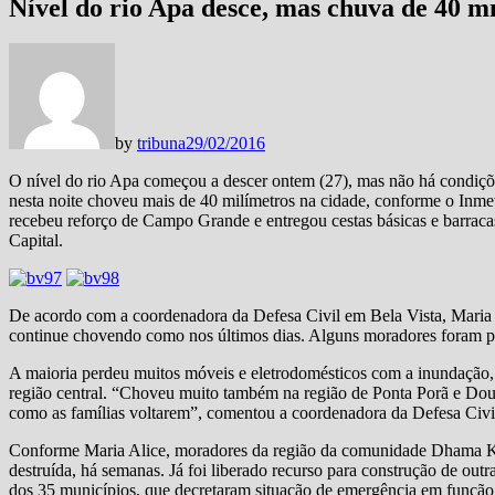
Nível do rio Apa desce, mas chuva de 40 m
by
tribuna
29/02/2016
O nível do rio Apa começou a descer ontem (27), mas não há condiçõe
nesta noite choveu mais de 40 milímetros na cidade, conforme o Inmet
recebeu reforço de Campo Grande e entregou cestas básicas e barraca
Capital.
De acordo com a coordenadora da Defesa Civil em Bela Vista, Maria Al
continue chovendo como nos últimos dias. Alguns moradores foram para
A maioria perdeu muitos móveis e eletrodomésticos com a inundação,
região central. “Choveu muito também na região de Ponta Porã e Dour
como as famílias voltarem”, comentou a coordenadora da Defesa Civil
Conforme Maria Alice, moradores da região da comunidade Dhama K
destruída, há semanas. Já foi liberado recurso para construção de out
dos 35 municípios, que decretaram situação de emergência em função