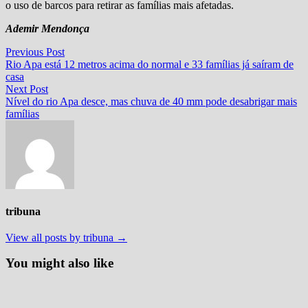
o uso de barcos para retirar as famílias mais afetadas.
Ademir Mendonça
Navegação
Previous
Previous Post
post:
Rio Apa está 12 metros acima do normal e 33 famílias já saíram de
de
casa
Post
Next
Next Post
post:
Nível do rio Apa desce, mas chuva de 40 mm pode desabrigar mais
famílias
tribuna
View all posts by tribuna →
You might also like