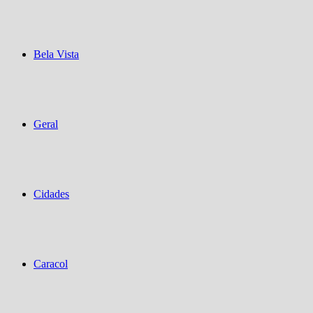
Bela Vista
Geral
Cidades
Caracol