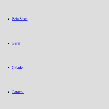
Bela Vista
Geral
Cidades
Caracol