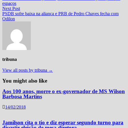
de
espaços
Post
Next
Next Post
post:
PSDB sofre baixa na aliança e PRB de Pedro Chaves fecha com
Odilon
tribuna
View all posts by tribuna →
You might also like
Aos 100 anos, morre o ex-governador de MS Wilson
Barbosa Martins
14/02/2018
Jamilson cita o tio e diz esperar segundo turno para
discutir eleição de mesa diretora