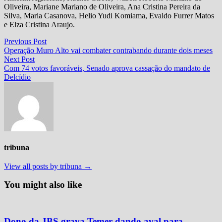
Oliveira, Mariane Mariano de Oliveira, Ana Cristina Pereira da
Silva, Maria Casanova, Helio Yudi Komiama, Evaldo Furrer Matos
e Elza Cristina Araujo.
Navegação
Previous
Previous Post
post:
Operação Muro Alto vai combater contrabando durante dois meses
de
Next
Next Post
Post
post:
Com 74 votos favoráveis, Senado aprova cassação do mandato de
Delcídio
tribuna
View all posts by tribuna →
You might also like
Dono da JBS grava Temer dando aval para