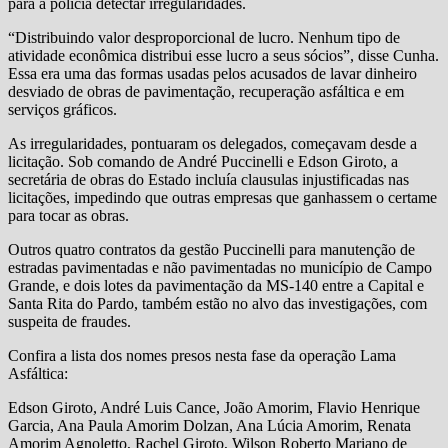
para a polícia detectar irregularidades.
“Distribuindo valor desproporcional de lucro. Nenhum tipo de
atividade econômica distribui esse lucro a seus sócios”, disse Cunha.
Essa era uma das formas usadas pelos acusados de lavar dinheiro
desviado de obras de pavimentação, recuperação asfáltica e em
serviços gráficos.
As irregularidades, pontuaram os delegados, começavam desde a
licitação. Sob comando de André Puccinelli e Edson Giroto, a
secretária de obras do Estado incluía clausulas injustificadas nas
licitações, impedindo que outras empresas que ganhassem o certame
para tocar as obras.
Outros quatro contratos da gestão Puccinelli para manutenção de
estradas pavimentadas e não pavimentadas no município de Campo
Grande, e dois lotes da pavimentação da MS-140 entre a Capital e
Santa Rita do Pardo, também estão no alvo das investigações, com
suspeita de fraudes.
Confira a lista dos nomes presos nesta fase da operação Lama
Asfáltica:
Edson Giroto, André Luis Cance, João Amorim, Flavio Henrique
Garcia, Ana Paula Amorim Dolzan, Ana Lúcia Amorim, Renata
Amorim Agnoletto, Rachel Giroto, Wilson Roberto Mariano de