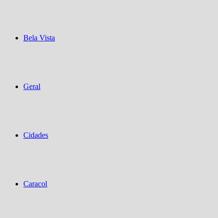
Bela Vista
Geral
Cidades
Caracol