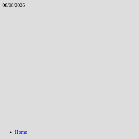
Skip
08/08/2026
to
content
Home