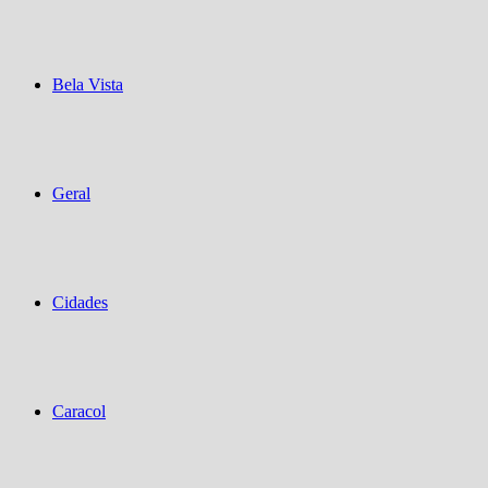
Bela Vista
Geral
Cidades
Caracol