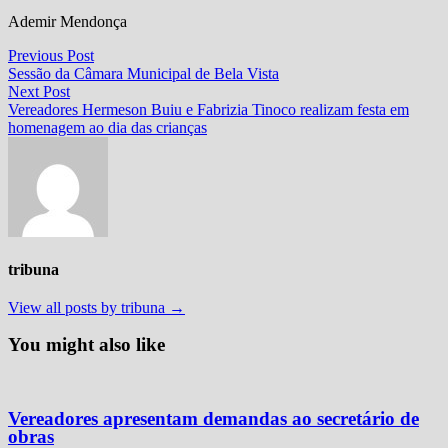
Ademir Mendonça
Navegação
Previous
Previous Post
post:
Sessão da Câmara Municipal de Bela Vista
de
Next
Next Post
Post
post:
Vereadores Hermeson Buiu e Fabrizia Tinoco realizam festa em
homenagem ao dia das crianças
tribuna
View all posts by tribuna →
You might also like
Vereadores apresentam demandas ao secretário de
obras