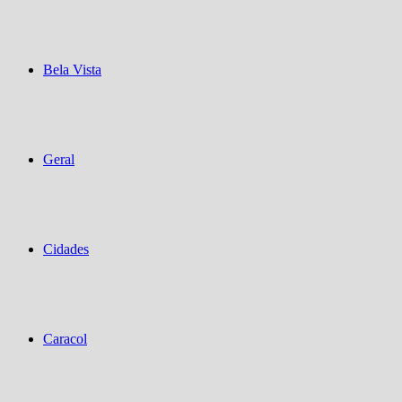
Bela Vista
Geral
Cidades
Caracol