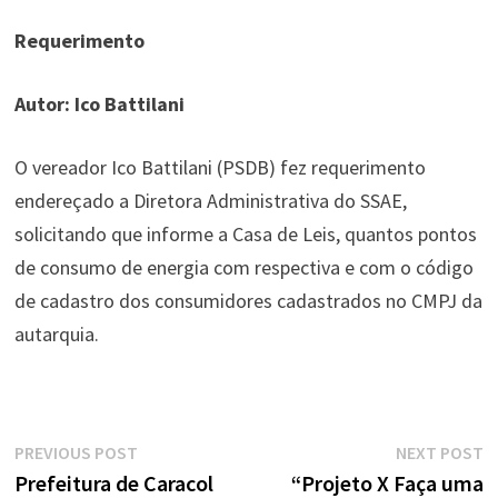
Requerimento
Autor: Ico Battilani
O vereador Ico Battilani (PSDB) fez requerimento
endereçado a Diretora Administrativa do SSAE,
solicitando que informe a Casa de Leis, quantos pontos
de consumo de energia com respectiva e com o código
de cadastro dos consumidores cadastrados no CMPJ da
autarquia.
Navegação
Previous
N
PREVIOUS POST
NEXT POST
de
post:
p
Prefeitura de Caracol
“Projeto X Faça uma