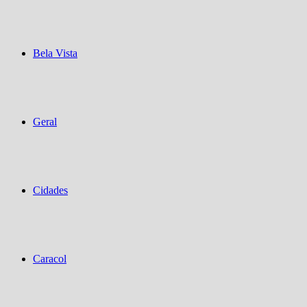
Bela Vista
Geral
Cidades
Caracol