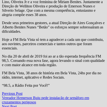
Lino, Oliveira Jr e a voz feminina de Miriam Benites. Juntamente a
Direção de Welliton Oliveira e produção de Emerson Nunes e
Silverio Selage. Que com a mesma competência, entusiasmo e
alegria compõe esses 38 anos.
Desde seus primeiros gestores, a atual Direção de Aires Gonçalves e
Alberto Benites Nunes “Betão” os esforços sempre sobressaíram as
dificuldades.
Hoje a FM Bela Vista só tem a agradecer a cada um que contribuiu,
aos ouvintes, parceiros comerciais e tantos outros que foram
essenciais.
No dia 20 de abril de 2019 foi ao ar a tão esperada frequência FM
98,5. Coroando essa nova fase, agora levando o sinal com qualidade
e com maior alcance em toda região.
FM Bela Vista, 38 anos de história em Bela Vista, 24hs por dia no
rádio, internet, aplicativo e Redes Sociais.
“98.5, a Rádio Feita por Você!”
Navegação
Previous
Previous Post
post:
Vereador Hemerson Buiu pede instalação de semáforo em
de
cruzamentos perigosos
Post
Next
Next Post