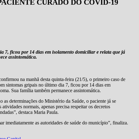
PACIENTE CURADO DO COVID-19
 7, ficou por 14 dias em isolamento domiciliar e relata que já
ece assintomática.
confirmou na manhã desta quinta-feira (21/5), o primeiro caso de
 sintomas gripais no último dia 7, ficou por 14 dias em
intoma. Sua família também permanece assintomática.
 as determinações do Ministério da Saúde, o paciente já se
s atividades normais, apenas precisa respeitar os decretos
endadas”, destaca Maria Paula.
rmar imediatamente as autoridades de saúde do município”, finaliza.
ue Capital