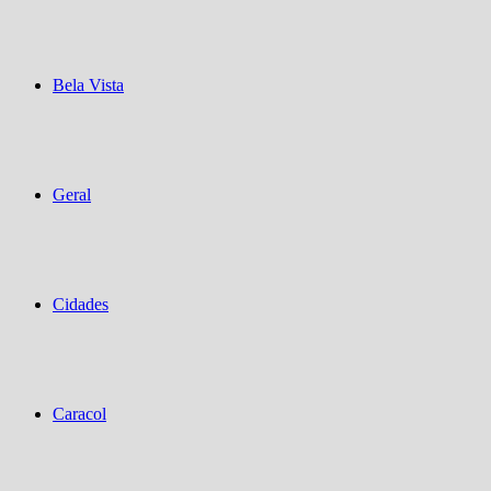
Bela Vista
Geral
Cidades
Caracol