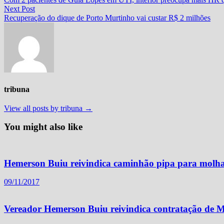
de
Next
Next Post
Post
post:
Recuperação do dique de Porto Murtinho vai custar R$ 2 milhões
tribuna
View all posts by tribuna →
You might also like
Hemerson Buiu reivindica caminhão pipa para mol
09/11/2017
Vereador Hemerson Buiu reivindica contratação de M