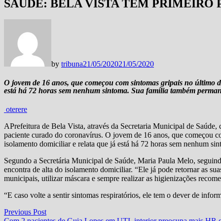
SAÚDE: BELA VISTA TEM PRIMEIRO 
by
tribuna
21/05/2020
21/05/2020
O jovem de 16 anos, que começou com sintomas gripais no último dia
está há 72 horas sem nenhum sintoma. Sua família também perman
oterere
APrefeitura de Bela Vista, através da Secretaria Municipal de Saúde, 
paciente curado do coronavírus. O jovem de 16 anos, que começou com
isolamento domiciliar e relata que já está há 72 horas sem nenhum s
Segundo a Secretária Municipal de Saúde, Maria Paula Melo, seguindo
encontra de alta do isolamento domiciliar. “Ele já pode retornar as sua
municipais, utilizar máscara e sempre realizar as higienizações recom
“E caso volte a sentir sintomas respiratórios, ele tem o dever de info
Navegação
Previous
Previous Post
post:
Com 2 pacientes de Guia Lopes em UTI, interior preocupa mais HR q