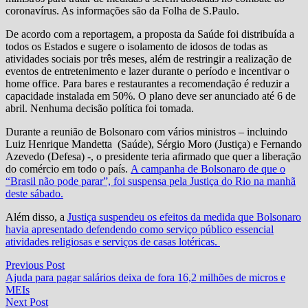
coronavírus. As informações são da Folha de S.Paulo.
De acordo com a reportagem, a proposta da Saúde foi distribuída a
todos os Estados e sugere o isolamento de idosos de todas as
atividades sociais por três meses, além de restringir a realização de
eventos de entretenimento e lazer durante o período e incentivar o
home office. Para bares e restaurantes a recomendação é reduzir a
capacidade instalada em 50%. O plano deve ser anunciado até 6 de
abril. Nenhuma decisão política foi tomada.
Durante a reunião de Bolsonaro com vários ministros – incluindo
Luiz Henrique Mandetta (Saúde), Sérgio Moro (Justiça) e Fernando
Azevedo (Defesa) -, o presidente teria afirmado que quer a liberação
do comércio em todo o país.
A campanha de Bolsonaro de que o
“Brasil não pode parar”, foi suspensa pela Justiça do Rio na manhã
deste sábado.
Além disso, a
Justiça suspendeu os efeitos da medida que Bolsonaro
havia apresentado defendendo como serviço público essencial
atividades religiosas e serviços de casas lotéricas.
Navegação
Previous
Previous Post
post:
Ajuda para pagar salários deixa de fora 16,2 milhões de micros e
de
MEIs
Post
Next
Next Post