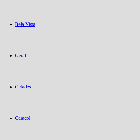
Bela Vista
Geral
Cidades
Caracol