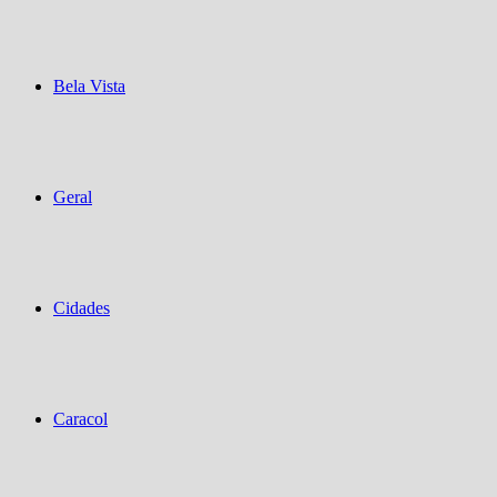
Bela Vista
Geral
Cidades
Caracol