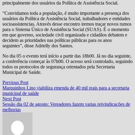
principalmente dos usuários da Política de Assistência Social.
“Convidamos toda a população, é muito importante a presença dos
usuários da Política de Assistência Social, trabalhadores e entidades
socioassistencias. Através desse encontro iremos traçar novos rumos
para o Sistema Único de Assistência Social (SUAS). É o momento
em que governo, sociedade civil organizada e cidadãos debatem e
decidem as prioridades nas políticas públicas para os anos
seguintes”, disse Adrielly dos Santos.
No dia 05 o evento terá início a partir das 18h00. Já no dia seguinte,
a conferência começar às 07h00. O acesso será controlado, seguindo
todos os protocolos de segurança orientados pela Secretaria
Municipal de Saúde.
Navegação
Previous
Previous Post
post:
Marquinhos Lino viabiliza emenda de 40 mil reais para a secretaria
de
municipal de saúde
Post
Next
Next Post
post:
Sessão dia 02 de agosto: Vereadores fazem varias reivindicações de
melhorias