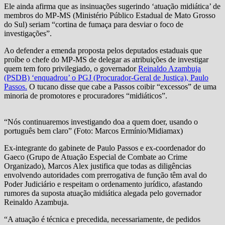
Ele ainda afirma que as insinuações sugerindo ‘atuação midiática’ de
membros do MP-MS (Ministério Público Estadual de Mato Grosso
do Sul) seriam “cortina de fumaça para desviar o foco de
investigações”.
Ao defender a emenda proposta pelos deputados estaduais que
proíbe o chefe do MP-MS de delegar as atribuições de investigar
quem tem foro privilegiado, o governador
Reinaldo Azambuja
(PSDB) ‘enquadrou’ o PGJ (Procurador-Geral de Justiça), Paulo
Passos.
O tucano disse que cabe a Passos coibir “excessos” de uma
minoria de promotores e procuradores “midiáticos”.
“Nós continuaremos investigando doa a quem doer, usando o
português bem claro” (Foto: Marcos Ermínio/Midiamax)
Ex-integrante do gabinete de Paulo Passos e ex-coordenador do
Gaeco (Grupo de Atuação Especial de Combate ao Crime
Organizado), Marcos Alex justifica que todas as diligências
envolvendo autoridades com prerrogativa de função têm aval do
Poder Judiciário e respeitam o ordenamento jurídico, afastando
rumores da suposta atuação midiática alegada pelo governador
Reinaldo Azambuja.
“A atuação é técnica e precedida, necessariamente, de pedidos