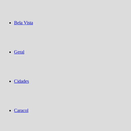
Bela Vista
Geral
Cidades
Caracol