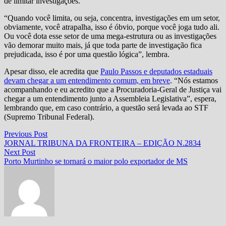
de limitar investigações.
“Quando você limita, ou seja, concentra, investigações em um setor,
obviamente, você atrapalha, isso é óbvio, porque você joga tudo ali.
Ou você dota esse setor de uma mega-estrutura ou as investigações
vão demorar muito mais, já que toda parte de investigação fica
prejudicada, isso é por uma questão lógica”, lembra.
Apesar disso, ele acredita que
Paulo Passos e deputados estaduais
devam chegar a um entendimento comum, em breve
. “Nós estamos
acompanhando e eu acredito que a Procuradoria-Geral de Justiça vai
chegar a um entendimento junto a Assembleia Legislativa”, espera,
lembrando que, em caso contrário, a questão será levada ao STF
(Supremo Tribunal Federal).
Navegação
Previous
Previous Post
post:
JORNAL TRIBUNA DA FRONTEIRA – EDIÇÃO N.2834
de
Next
Next Post
Post
post:
Porto Murtinho se tornará o maior polo exportador de MS