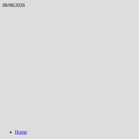
Skip
08/08/2026
to
content
Home