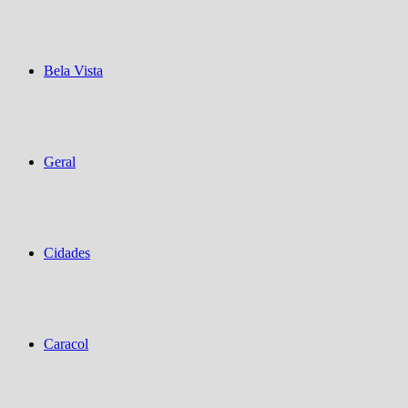
Bela Vista
Geral
Cidades
Caracol