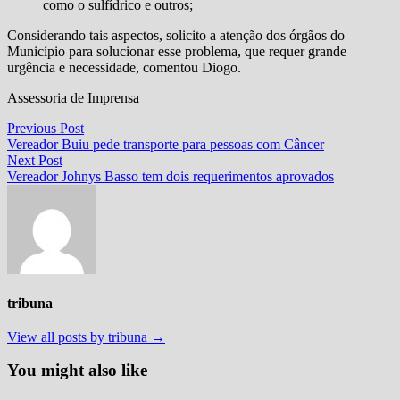
como o sulfídrico e outros;
Considerando tais aspectos, solicito a atenção dos órgãos do
Município para solucionar esse problema, que requer grande
urgência e necessidade, comentou Diogo.
Assessoria de Imprensa
Navegação
Previous
Previous Post
post:
Vereador Buiu pede transporte para pessoas com Câncer
de
Next
Next Post
Post
post:
Vereador Johnys Basso tem dois requerimentos aprovados
tribuna
View all posts by tribuna →
You might also like