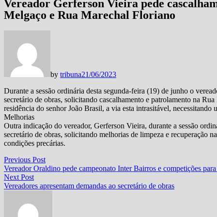
Vereador Gerferson Vieira pede cascalha
Melgaço e Rua Marechal Floriano
by
tribuna
21/06/2023
Durante a sessão ordinária desta segunda-feira (19) de junho o verea
secretário de obras, solicitando cascalhamento e patrolamento na Ru
residência do senhor João Brasil, a via esta intrasitável, necessitando
Melhorias
Outra indicação do vereador, Gerferson Vieira, durante a sessão ordin
secretário de obras, solicitando melhorias de limpeza e recuperação 
condições precárias.
Navegação
Previous
Previous Post
post:
Vereador Oraldino pede campeonato Inter Bairros e competições para
de
Next
Next Post
Post
post:
Vereadores apresentam demandas ao secretário de obras