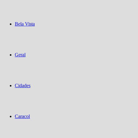
Bela Vista
Geral
Cidades
Caracol