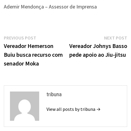
Ademir Mendonça – Assessor de Imprensa
Navegação
Previous
N
PREVIOUS POST
NEXT POST
de
post:
p
Vereador Hemerson
Vereador Johnys Basso
Buiu busca recurso com
pede apoio ao Jiu-jitsu
Post
senador Moka
tribuna
View all posts by tribuna →