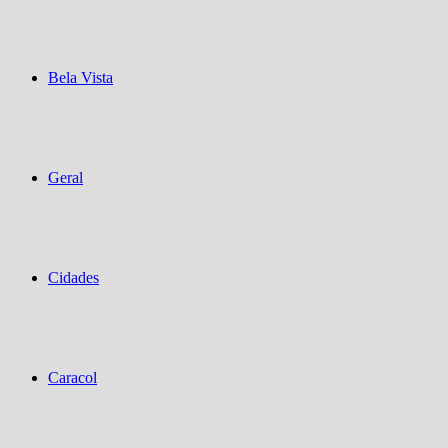
Bela Vista
Geral
Cidades
Caracol