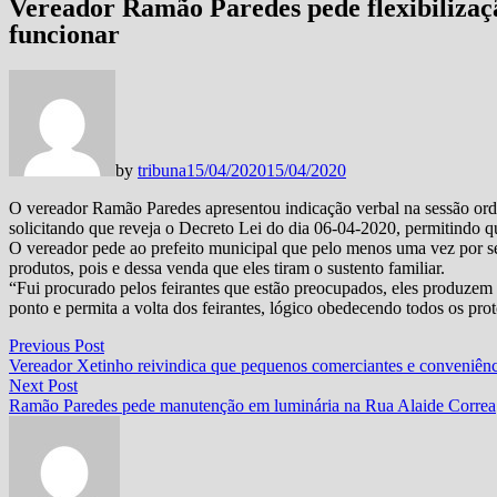
Vereador Ramão Paredes pede flexibilizaçã
funcionar
by
tribuna
15/04/2020
15/04/2020
O vereador Ramão Paredes apresentou indicação verbal na sessão ordin
solicitando que reveja o Decreto Lei do dia 06-04-2020, permitindo q
O vereador pede ao prefeito municipal que pelo menos uma vez por 
produtos, pois e dessa venda que eles tiram o sustento familiar.
“Fui procurado pelos feirantes que estão preocupados, eles produzem e
ponto e permita a volta dos feirantes, lógico obedecendo todos os pr
Navegação
Previous
Previous Post
post:
Vereador Xetinho reivindica que pequenos comerciantes e conveniênc
de
Next
Next Post
Post
post:
Ramão Paredes pede manutenção em luminária na Rua Alaide Correa