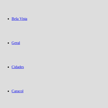
Bela Vista
Geral
Cidades
Caracol