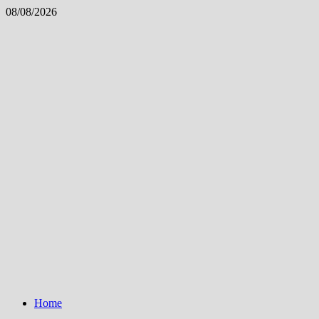
Skip
08/08/2026
to
content
Home