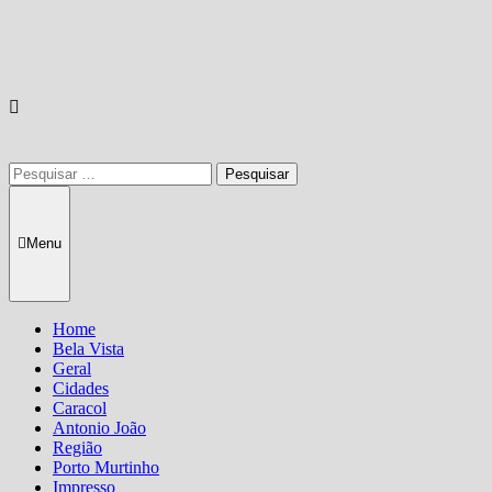
Pesquisar
por:
Menu
Home
Bela Vista
Geral
Cidades
Caracol
Antonio João
Região
Porto Murtinho
Impresso