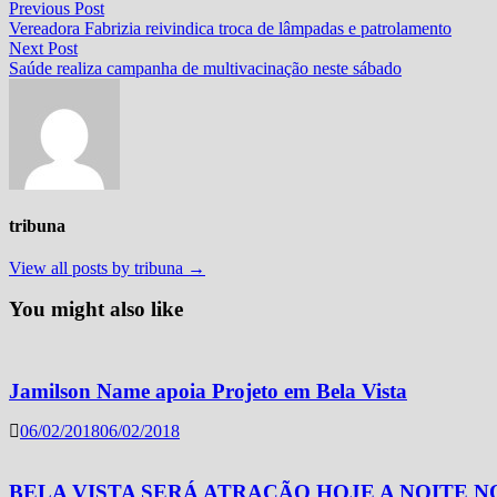
Navegação
Previous
Previous Post
post:
Vereadora Fabrizia reivindica troca de lâmpadas e patrolamento
de
Next
Next Post
Post
post:
Saúde realiza campanha de multivacinação neste sábado
tribuna
View all posts by tribuna →
You might also like
Jamilson Name apoia Projeto em Bela Vista
06/02/2018
06/02/2018
BELA VISTA SERÁ ATRAÇÃO HOJE A NOITE 