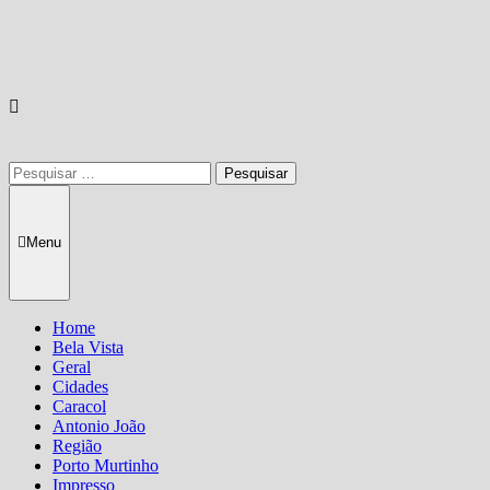
Pesquisar
por:
Menu
Home
Bela Vista
Geral
Cidades
Caracol
Antonio João
Região
Porto Murtinho
Impresso