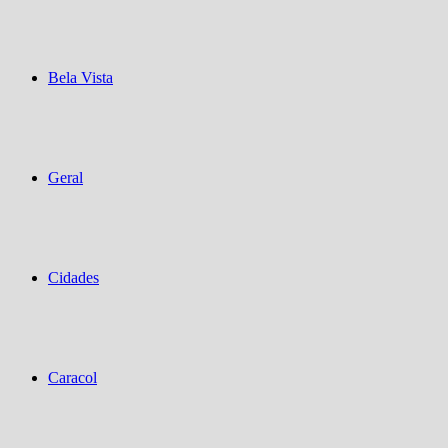
Bela Vista
Geral
Cidades
Caracol