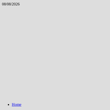
Skip
08/08/2026
to
content
Home