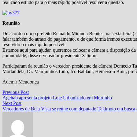
realizado estudo para o mais rápido possível resolver a questão.
Reunião
De acordo com o prefeito Reinaldo Miranda Benites, na sexta-feira (20
falar também do atraso do pagamento, e de que forma iremos executar,
resolvido o mais rápido possível.
Estamos aqui para ajudar, queremos colocar a câmera a disposição da p
comunidade, disse o vereador presidente Xitinho.
Participaram da reunião o vereador, presidente da câmera Demecio T
Mortandela, Dr. Marquinhos Lino, Ico Batilani, Hemerson Buiu, prefe
Ademir Mendonça
Navegação
Previous
Previous Post
post:
Agehab apresenta projeto Lote Urbanizado em Murtinho
de
Next
Next Post
Post
post:
Vereadores de Bela Vista se reúne com deputado Takimoto em busca 