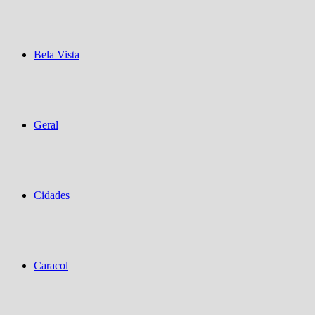
Bela Vista
Geral
Cidades
Caracol