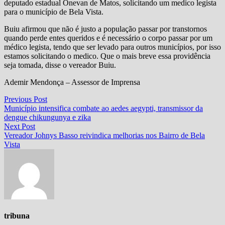
deputado estadual Onevan de Matos, solicitando um medico legista
para o município de Bela Vista.
Buiu afirmou que não é justo a população passar por transtornos
quando perde entes queridos e é necessário o corpo passar por um
médico legista, tendo que ser levado para outros municípios, por isso
estamos solicitando o medico. Que o mais breve essa providência
seja tomada, disse o vereador Buiu.
Ademir Mendonça – Assessor de Imprensa
Navegação
Previous
Previous Post
post:
Município intensifica combate ao aedes aegypti, transmissor da
de
dengue chikungunya e zika
Post
Next
Next Post
post:
Vereador Johnys Basso reivindica melhorias nos Bairro de Bela
Vista
tribuna