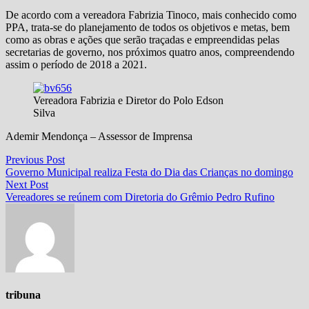
De acordo com a vereadora Fabrizia Tinoco, mais conhecido como
PPA, trata-se do planejamento de todos os objetivos e metas, bem
como as obras e ações que serão traçadas e empreendidas pelas
secretarias de governo, nos próximos quatro anos, compreendendo
assim o período de 2018 a 2021.
Vereadora Fabrizia e Diretor do Polo Edson
Silva
Ademir Mendonça – Assessor de Imprensa
Navegação
Previous
Previous Post
post:
Governo Municipal realiza Festa do Dia das Crianças no domingo
de
Next
Next Post
Post
post:
Vereadores se reúnem com Diretoria do Grêmio Pedro Rufino
tribuna