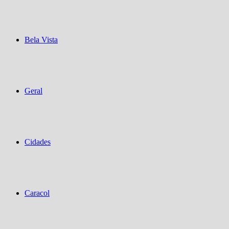
Bela Vista
Geral
Cidades
Caracol