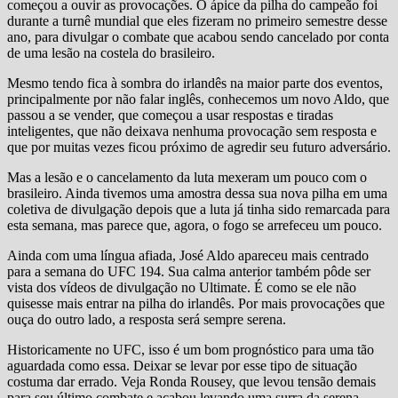
começou a ouvir as provocações. O ápice da pilha do campeão foi
durante a turnê mundial que eles fizeram no primeiro semestre desse
ano, para divulgar o combate que acabou sendo cancelado por conta
de uma lesão na costela do brasileiro.
Mesmo tendo fica à sombra do irlandês na maior parte dos eventos,
principalmente por não falar inglês, conhecemos um novo Aldo, que
passou a se vender, que começou a usar respostas e tiradas
inteligentes, que não deixava nenhuma provocação sem resposta e
que por muitas vezes ficou próximo de agredir seu futuro adversário.
Mas a lesão e o cancelamento da luta mexeram um pouco com o
brasileiro. Ainda tivemos uma amostra dessa sua nova pilha em uma
coletiva de divulgação depois que a luta já tinha sido remarcada para
esta semana, mas parece que, agora, o fogo se arrefeceu um pouco.
Ainda com uma língua afiada, José Aldo apareceu mais centrado
para a semana do UFC 194. Sua calma anterior também pôde ser
vista dos vídeos de divulgação no Ultimate. É como se ele não
quisesse mais entrar na pilha do irlandês. Por mais provocações que
ouça do outro lado, a resposta será sempre serena.
Historicamente no UFC, isso é um bom prognóstico para uma tão
aguardada como essa. Deixar se levar por esse tipo de situação
costuma dar errado. Veja Ronda Rousey, que levou tensão demais
para seu último combate e acabou levando uma surra da serena