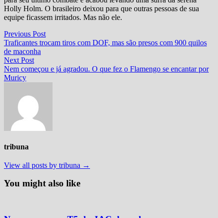
Holly Holm. O brasileiro deixou para que outras pessoas de sua
equipe ficassem irritados. Mas não ele.
Navegação
Previous
Previous Post
post:
Traficantes trocam tiros com DOF, mas são presos com 900 quilos
de
de maconha
Post
Next
Next Post
post:
Nem começou e já agradou. O que fez o Flamengo se encantar por
Muricy
tribuna
View all posts by tribuna →
You might also like