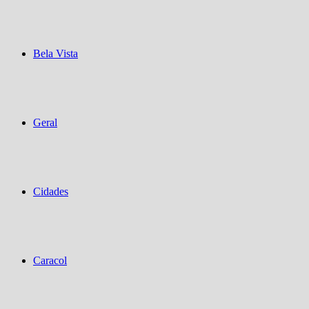
Bela Vista
Geral
Cidades
Caracol