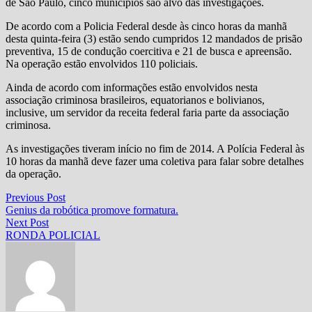
de São Paulo, cinco municípios são alvo das investigações.
De acordo com a Policia Federal desde às cinco horas da manhã
desta quinta-feira (3) estão sendo cumpridos 12 mandados de prisão
preventiva, 15 de condução coercitiva e 21 de busca e apreensão.
Na operação estão envolvidos 110 policiais.
Ainda de acordo com informações estão envolvidos nesta
associação criminosa brasileiros, equatorianos e bolivianos,
inclusive, um servidor da receita federal faria parte da associação
criminosa.
As investigações tiveram início no fim de 2014. A Polícia Federal às
10 horas da manhã deve fazer uma coletiva para falar sobre detalhes
da operação.
Navegação
Previous
Previous Post
post:
Genius da robótica promove formatura.
de
Next
Next Post
Post
post:
RONDA POLICIAL