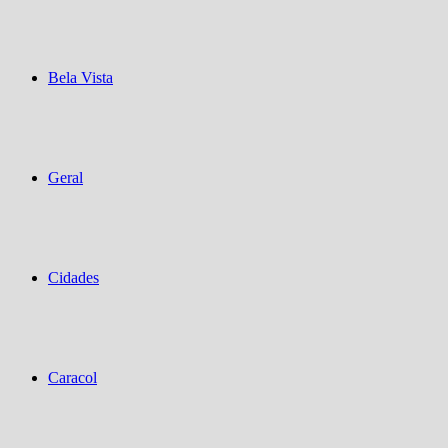
Bela Vista
Geral
Cidades
Caracol