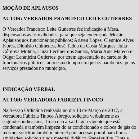
MOÇÃO DE APLAUSOS
AUTOR: VEREADOR FRANCISCO LEITE GUTIERRES
O Vereador Francisco Leite Gutierres fez indicação à Mesa,
dispensadas as formalidades, para que seja endereçada Moção
Aplausos aos funcionários públicos: Aristeu Lopes, Cleunice Alves
Flores, Dionísio Chimenes, José Tadeu da Costa Marques, Julia
Córdova Molina, Luiza Lechner dos Santos, Maria Auta Mareco e
Odgar Laranjeira Gutierres; por terem aposentado na carreira de
funcionários públicos, ao mesmo tempo em que os parabeniza pelos
serviços prestados no município.
INDICAÇÃO VERBAL
AUTOR: VEREADORA FABRIZIA TINOCO
Na Sessão Ordinária realizada no dia 13 de Março de 2017, a
vereadora Fabrizia Tinoco Ábrego, solicitou verbalmente as
seguintes indicações, Troca da caixa d’água vigente que está
condenada e também limpeza do ar condicionado e coloca de gás do
mesmo; solicitou também internet para acessar portal para horas
atividades; solicitou ainda material didático (Papel sulfite, Tinta e