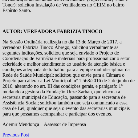
Toner); solicitou Instalação de Ventiladores no CEIM no bairro
Espírito Santo.
AUTOR: VEREADORA FABRIZIA TINOCO
Na Sessão Ordinária realizada no dia 13 de Março de 2017, a
vereadora Fabrizia Tinoco Ábrego, solicitou verbalmente as
seguintes indicações, solicitou que seja enviado o Projeto de
Coordenação de Farmácia e materiais para profissionalizar o setor
celeridade e melhor atendimento ao usuário da atenção básica e
condições adequada de trabalho para a equipe multidisciplinar da
Rede de Saúde Municipal; solicitou que envie para a Câmara o
Projeto para alterar a Lei Municipal nº 1.568/2016 de 2 de junho de
2016, alterando no art. III das condições gerais, e parágrafo 1º
mudando a gestora da Fundação Ueze Zarhan, que vincula a
secretaria municipal de Educação, passando para a secretaria de
Assistência Social; solicitou também que seja comunicado a essa
casa de Lei, qualquer que seja o evento das secretarias municipais
para que possamos acompanhar e participar dos eventos.
Ademir Mendonça – Assessor de Imprensa
Navegação
Previous
Previous Post