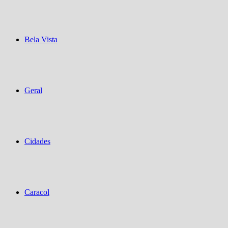
Bela Vista
Geral
Cidades
Caracol