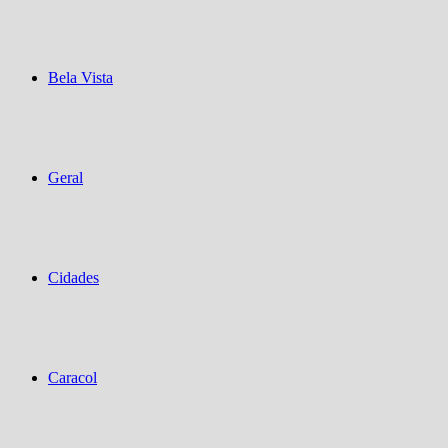
Bela Vista
Geral
Cidades
Caracol