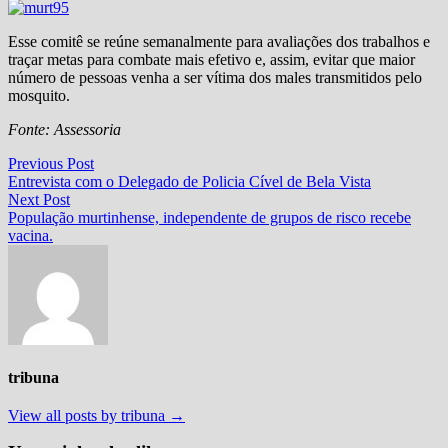
Esse comitê se reúne semanalmente para avaliações dos trabalhos e
traçar metas para combate mais efetivo e, assim, evitar que maior
número de pessoas venha a ser vítima dos males transmitidos pelo
mosquito.
Fonte: Assessoria
Navegação
Previous
Previous Post
post:
Entrevista com o Delegado de Policia Cível de Bela Vista
de
Next
Next Post
Post
post:
População murtinhense, independente de grupos de risco recebe
vacina.
tribuna
View all posts by tribuna →