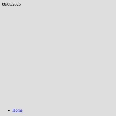
Skip
08/08/2026
to
content
Home