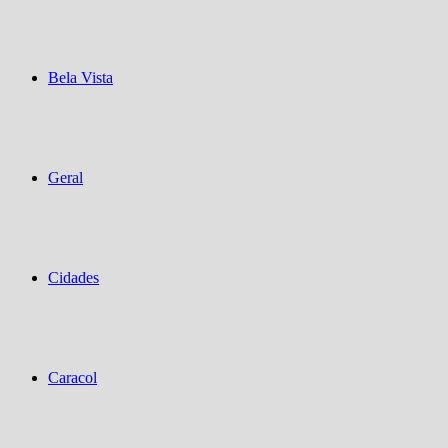
Bela Vista
Geral
Cidades
Caracol