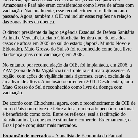
Amazonas e Pará não eram considerados como livres de aftosa com
vacinação. Nacionalmente, esse reconhecimento foi feito no ano
passado. Agora, também a OIE vai incluir essas regiões na relação
das zonas livres da doença.
O diretor-presidente da Iagro (Agência Estadual de Defesa Sanitária
Animal e Vegetal), Luciano Chiochetta, lembra que, depois dos
casos de aftosa em 2005 no sul do estado (Japorã, Mundo Novo e
Eldorado), Mato Grosso do Sul só foi reconhecido como área livre
da doença (mas com vacinação) em 2008.
No entanto, por recomendação da OIE, foi implantada, em 2006, a
ZAV (Zona de Alta Vigilância) na fronteira sul-mato-grossense. A
região, com ações de vigilância mais rigorosas, estava excluída da
área livre de aftosa. A inclusão ocorreu em 2011. Desde então, todo
Mato Grosso do Sul é reconhecido como livre da doença com
vacinação.
De acordo com Chiochetta, agora, com o reconhecimento da OIE de
todo o País como livre de febre aftosa, o mercado pecuário nacional
é beneficiado como todo. Entre os reflexos, está a facilitação do
trânsito animal, o que pode estimular o comércio. Externamente, o
Brasil pode conquistar mais mercados.
Expansão de mercados
– A analista de Economia da Famsul