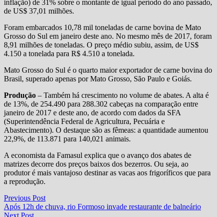
inflação) de 31% sobre o montante de igual período do ano passado,
de US$ 37,01 milhões.
Foram embarcados 10,78 mil toneladas de carne bovina de Mato
Grosso do Sul em janeiro deste ano. No mesmo mês de 2017, foram
8,91 milhões de toneladas. O preço médio subiu, assim, de US$
4.150 a tonelada para R$ 4.510 a tonelada.
Mato Grosso do Sul é o quarto maior exportador de carne bovina do
Brasil, superado apenas por Mato Grosso, São Paulo e Goiás.
Produção
– Também há crescimento no volume de abates. A alta é
de 13%, de 254.490 para 288.302 cabeças na comparação entre
janeiro de 2017 e deste ano, de acordo com dados da SFA
(Superintendência Federal de Agricultura, Pecuária e
Abastecimento). O destaque são as fêmeas: a quantidade aumentou
22,9%, de 113.871 para 140,021 animais.
A economista da Famasul explica que o avanço dos abates de
matrizes decorre dos preços baixos dos bezerros. Ou seja, ao
produtor é mais vantajoso destinar as vacas aos frigoríficos que para
a reprodução.
Navegação
Previous
Previous Post
post:
Após 12h de chuva, rio Formoso invade restaurante de balneário
de
Next
Next Post