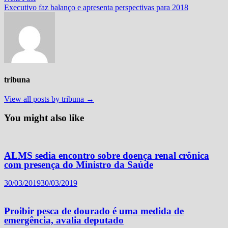
Post
post:
Executivo faz balanço e apresenta perspectivas para 2018
tribuna
View all posts by tribuna →
You might also like
ALMS sedia encontro sobre doença renal crônica
com presença do Ministro da Saúde
30/03/2019
30/03/2019
Proibir pesca de dourado é uma medida de
emergência, avalia deputado