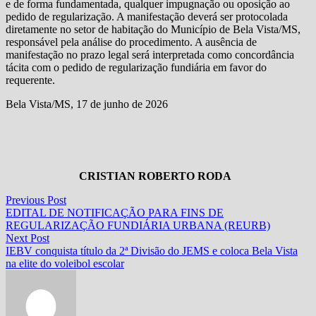
e de forma fundamentada, qualquer impugnação ou oposição ao
pedido de regularização. A manifestação deverá ser protocolada
diretamente no setor de habitação do Município de Bela Vista/MS,
responsável pela análise do procedimento. A ausência de
manifestação no prazo legal será interpretada como concordância
tácita com o pedido de regularização fundiária em favor do
requerente.
Bela Vista/MS, 17 de junho de 2026
CRISTIAN ROBERTO RODA
Navegação
Previous
Previous Post
post:
EDITAL DE NOTIFICAÇÃO PARA FINS DE
de
REGULARIZAÇÃO FUNDIÁRIA URBANA (REURB)
Post
Next
Next Post
post:
IEBV conquista título da 2ª Divisão do JEMS e coloca Bela Vista
na elite do voleibol escolar