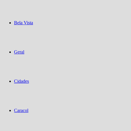
Bela Vista
Geral
Cidades
Caracol