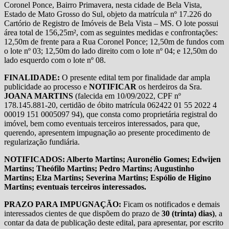
Coronel Ponce, Bairro Primavera, nesta cidade de Bela Vista,
Estado de Mato Grosso do Sul, objeto da matrícula nº 17.226 do
Cartório de Registro de Imóveis de Bela Vista – MS. O lote possui
área total de 156,25m², com as seguintes medidas e confrontações:
12,50m de frente para a Rua Coronel Ponce; 12,50m de fundos com
o lote nº 03; 12,50m do lado direito com o lote nº 04; e 12,50m do
lado esquerdo com o lote nº 08.
FINALIDADE:
O presente edital tem por finalidade dar ampla
publicidade ao processo e
NOTIFICAR
os herdeiros da Sra.
JOANA MARTINS
(falecida em 10/09/2022, CPF nº
178.145.881-20, certidão de óbito matrícula 062422 01 55 2022 4
00019 151 0005097 94), que consta como proprietária registral do
imóvel, bem como eventuais terceiros interessados, para que,
querendo, apresentem impugnação ao presente procedimento de
regularização fundiária.
NOTIFICADOS: Alberto Martins; Auronélio Gomes; Edwijen
Martins; Theófilo Martins; Pedro Martins; Augustinho
Martins; Elza Martins; Severina Martins; Espólio de Higino
Martins; eventuais terceiros interessados.
PRAZO PARA IMPUGNAÇÃO:
Ficam os notificados e demais
interessados cientes de que dispõem do prazo de
30 (trinta) dias)
, a
contar da data de publicação deste edital, para apresentar, por escrito