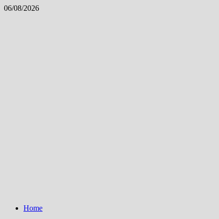
Skip
06/08/2026
to
content
Home