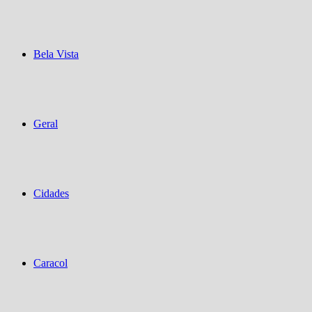
Bela Vista
Geral
Cidades
Caracol