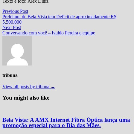
Texto e foto: Alex Diniz
Navegação
Previous
Previous Post
post:
Prefeitura de Bela Vista tem Déficit de aproximadamente R$
de
5.500,000
Post
Next
Next Post
post:
Conversando com você – Ivaldo Pereira e equipe
tribuna
View all posts by tribuna →
You might also like
Bela Vista: A AMX Internet Fibra Óptica lança uma
promoção especial para o Dia das Mães.