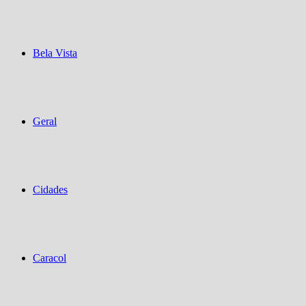
Bela Vista
Geral
Cidades
Caracol