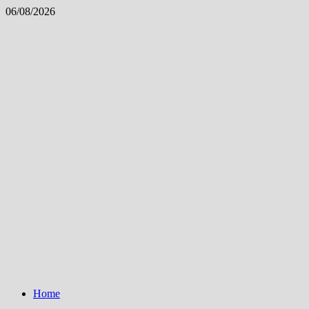
Skip
06/08/2026
to
content
Home