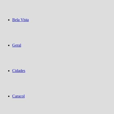
Bela Vista
Geral
Cidades
Caracol