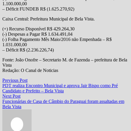
1.100.000,00
– Déficit FUNDEB R$ (1.625.270,92)
Caixa Central: Prefeitura Municipal de Bela Vista.
(+) Recurso Disponível R$ 429.264,30
(-) Despesas a Pagar R$ 1.634.491,04
(-) Folha Pagamento Mês Maio/2016 não Empenhada – R$
1.031.000,00
– Déficit R$ (2.236.226,74)
Fonte: João Onofre – Secretario M. de Fazenda – prefeitura de Bela
Vista
Redação: O Canal de Noticias
Navegação
Previous
Previous Post
post:
PDT realiza Encontro Municipal e aprova Jair Bispo como Pré
de
Candidato e Prefeito – Bela Vista
Post
Next
Next Post
post:
Funcionárias de Casa de Câmbio do Paraguai foram assaltadas em
Bela Vista