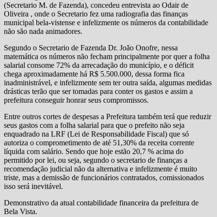
(Secretario M. de Fazenda), concedeu entrevista ao Odair de
Oliveira , onde o Secretario fez uma radiografia das finanças
municipal bela-vistense e infelizmente os números da contabilidade
não são nada animadores.
Segundo o Secretario de Fazenda Dr. João Onofre, nessa
matemática os números não fecham principalmente por quer a folha
salarial consome 72% da arrecadação do município, e o déficit
chega aproximadamente há R$ 5.500.000, dessa forma fica
inadministrável, e infelizmente sem ter outra saída, algumas medidas
drásticas terão que ser tomadas para conter os gastos e assim a
prefeitura conseguir honrar seus compromissos.
Entre outros cortes de despesas a Prefeitura também terá que reduzir
seus gastos com a folha salarial para que o prefeito não seja
enquadrado na LRF (Lei de Responsabilidade Fiscal) que só
autoriza o comprometimento de até 51,30% da receita corrente
líquida com salário. Sendo que hoje estão 20,7 % acima do
permitido por lei, ou seja, segundo o secretario de finanças a
recomendação judicial não da alternativa e infelizmente é muito
triste, mas a demissão de funcionários contratados, comissionados
isso será inevitável.
Demonstrativo da atual contabilidade financeira da prefeitura de
Bela Vista.