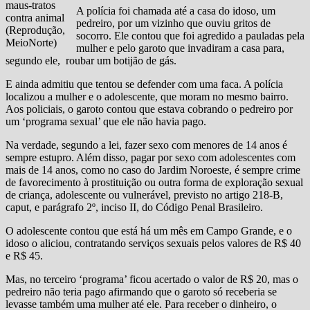
maus-tratos
A polícia foi chamada até a casa do idoso, um
contra animal
pedreiro, por um vizinho que ouviu gritos de
(Reprodução,
socorro. Ele contou que foi agredido a pauladas pela
MeioNorte)
mulher e pelo garoto que invadiram a casa para,
segundo ele, roubar um botijão de gás.
E ainda admitiu que tentou se defender com uma faca. A polícia
localizou a mulher e o adolescente, que moram no mesmo bairro.
Aos policiais, o garoto contou que estava cobrando o pedreiro por
um ‘programa sexual’ que ele não havia pago.
Na verdade, segundo a lei, fazer sexo com menores de 14 anos é
sempre estupro. Além disso, pagar por sexo com adolescentes com
mais de 14 anos, como no caso do Jardim Noroeste, é sempre crime
de favorecimento à prostituição ou outra forma de exploração sexual
de criança, adolescente ou vulnerável, previsto no artigo 218-B,
caput, e parágrafo 2º, inciso II, do Código Penal Brasileiro.
O adolescente contou que está há um mês em Campo Grande, e o
idoso o aliciou, contratando serviços sexuais pelos valores de R$ 40
e R$ 45.
Mas, no terceiro ‘programa’ ficou acertado o valor de R$ 20, mas o
pedreiro não teria pago afirmando que o garoto só receberia se
levasse também uma mulher até ele. Para receber o dinheiro, o