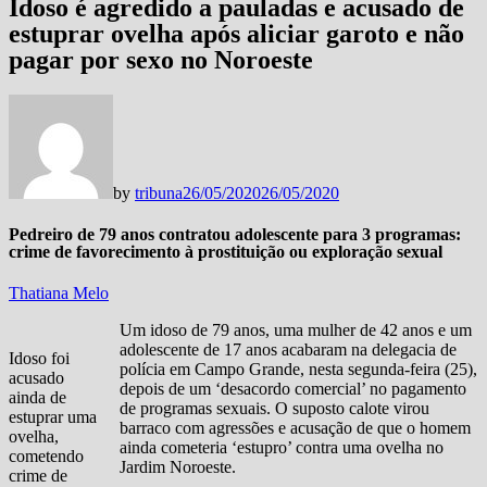
Idoso é agredido a pauladas e acusado de
estuprar ovelha após aliciar garoto e não
pagar por sexo no Noroeste
by
tribuna
26/05/2020
26/05/2020
Pedreiro de 79 anos contratou adolescente para 3 programas:
crime de favorecimento à prostituição ou exploração sexual
Thatiana Melo
Um idoso de 79 anos, uma mulher de 42 anos e um
adolescente de 17 anos acabaram na delegacia de
Idoso foi
polícia em Campo Grande, nesta segunda-feira (25),
acusado
depois de um ‘desacordo comercial’ no pagamento
ainda de
de programas sexuais. O suposto calote virou
estuprar uma
barraco com agressões e acusação de que o homem
ovelha,
ainda cometeria ‘estupro’ contra uma ovelha no
cometendo
Jardim Noroeste.
crime de