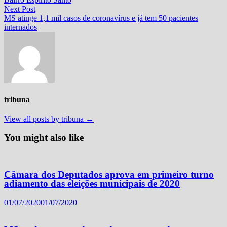
Post
Next
Next Post
post:
MS atinge 1,1 mil casos de coronavírus e já tem 50 pacientes
internados
tribuna
View all posts by tribuna →
You might also like
Câmara dos Deputados aprova em primeiro turno
adiamento das eleições municipais de 2020
01/07/2020
01/07/2020