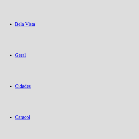
Bela Vista
Geral
Cidades
Caracol