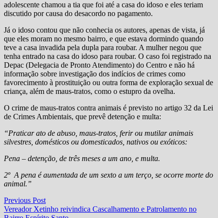
adolescente chamou a tia que foi até a casa do idoso e eles teriam
discutido por causa do desacordo no pagamento.
Já o idoso contou que não conhecia os autores, apenas de vista, já
que eles moram no mesmo bairro, e que estava dormindo quando
teve a casa invadida pela dupla para roubar. A mulher negou que
tenha entrado na casa do idoso para roubar. O caso foi registrado na
Depac (Delegacia de Pronto Atendimento) do Centro e não há
informação sobre investigação dos indícios de crimes como
favorecimento à prostituição ou outra forma de exploração sexual de
criança, além de maus-tratos, como o estupro da ovelha.
O crime de maus-tratos contra animais é previsto no artigo 32 da Lei
de Crimes Ambientais, que prevê detenção e multa:
“Praticar ato de abuso, maus-tratos, ferir ou mutilar animais
silvestres, domésticos ou domesticados, nativos ou exóticos:
Pena – detenção, de três meses a um ano, e multa.
2º A pena é aumentada de um sexto a um terço, se ocorre morte do
animal.”
Navegação
Previous
Previous Post
post:
Vereador Xetinho reivindica Cascalhamento e Patrolamento no
de
Bairro Espírito Santo