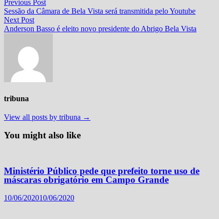
Navegação
Previous
Previous Post
post:
Sessão da Câmara de Bela Vista será transmitida pelo Youtube
de
Next
Next Post
Post
post:
Anderson Basso é eleito novo presidente do Abrigo Bela Vista
tribuna
View all posts by tribuna →
You might also like
Ministério Público pede que prefeito torne uso de
máscaras obrigatório em Campo Grande
10/06/2020
10/06/2020