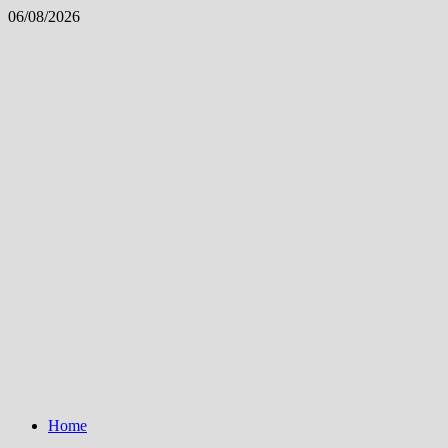
Skip
06/08/2026
to
content
Home