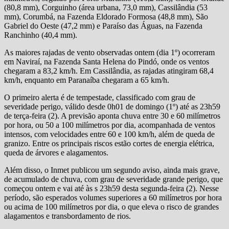
(80,8 mm), Corguinho (área urbana, 73,0 mm), Cassilândia (53
mm), Corumbá, na Fazenda Eldorado Formosa (48,8 mm), São
Gabriel do Oeste (47,2 mm) e Paraíso das Águas, na Fazenda
Ranchinho (40,4 mm).
As maiores rajadas de vento observadas ontem (dia 1º) ocorreram
em Naviraí, na Fazenda Santa Helena do Pindó, onde os ventos
chegaram a 83,2 km/h. Em Cassilândia, as rajadas atingiram 68,4
km/h, enquanto em Paranaíba chegaram a 65 km/h.
O primeiro alerta é de tempestade, classificado com grau de
severidade perigo, válido desde 0h01 de domingo (1º) até as 23h59
de terça-feira (2). A previsão aponta chuva entre 30 e 60 milímetros
por hora, ou 50 a 100 milímetros por dia, acompanhada de ventos
intensos, com velocidades entre 60 e 100 km/h, além de queda de
granizo. Entre os principais riscos estão cortes de energia elétrica,
queda de árvores e alagamentos.
Além disso, o Inmet publicou um segundo aviso, ainda mais grave,
de acumulado de chuva, com grau de severidade grande perigo, que
começou ontem e vai até às s 23h59 desta segunda-feira (2). Nesse
período, são esperados volumes superiores a 60 milímetros por hora
ou acima de 100 milímetros por dia, o que eleva o risco de grandes
alagamentos e transbordamento de rios.