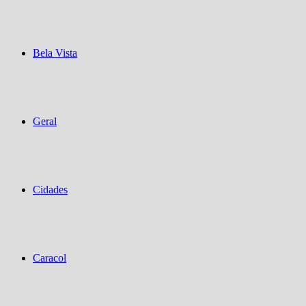
Bela Vista
Geral
Cidades
Caracol