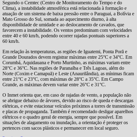
Segundo o Cemtec (Centro de Monitoramento do Tempo e do
Clima), a instabilidade atmosférica está relacionada à formação e
atuação de um sistema de baixa pressão entre o Paraguai, a Bolívia e
Mato Grosso do Sul, somada ao aquecimento diurno, à alta
disponibilidade de umidade e ao deslocamento de cavados, que
favorecem a instabilidade. Os ventos predominam com velocidades
entre 40 e 60 km/h, podendo ocorrer rajadas pontuais superiores a
60 km/h.
Em relação às temperaturas, as regiões de Iguatemi, Ponta Porã e
Grande Dourados devem registrar máximas entre 25°C e 34°C. Em
Corumbá, Aquidauana e Porto Murtinho, as máximas variam entre
28°C e 36°C. Nas regiões de Paranaíba e Três Lagoas, além do
Norte (Coxim e Camapuã) e Leste (Anaurilândia), as mínimas ficam
entre 21°C e 23°C, com máximas de 28°C a 35°C. Em Campo
Grande, as máximas devem variar entre 26°C e 31°C.
O Inmet orienta que, em caso de rajadas de vento, a população não
se abrigue debaixo de árvores, devido ao risco de queda e descargas
elétricas, e evite estacionar veículos próximos a torres de transmissão
e placas de propaganda. Também é recomendado desligar aparelhos
elétricos e o quadro geral de energia, sempre que possível. Em
situações de alagamento ou inundação, a orientação é proteger os
pertences com sacos plásticos e permanecer em local seguro.