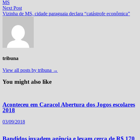
MS
Post
Next
Next Post
post:
Vizinha de MS, cidade paraguaia declara “catástrofe econômica”
tribuna
View all posts by tribuna →
You might also like
Aconteceu em Caracol Abertura dos Jogos escolares
2018
03/09/2018
Bandidos invadem agência e levam cerca de R$ 170