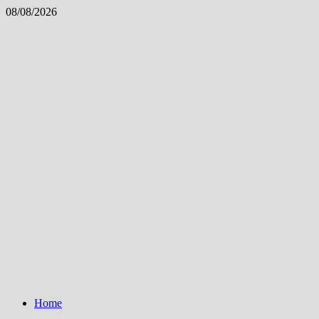
Skip
08/08/2026
to
content
Home