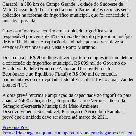
Caracol –a 386 km de Campo Grande–, cidade do Sudoeste de
Mato Grosso do Sul na fronteira com o Paraguai. Os recursos serão
aplicados na reforma do frigorífico municipal, que foi concedido à
iniciativa privada.
Caso os números se confirmem, a unidade frigorífica será
responsável por cerca de 8% da mão de obra do pequeno município
de 6 mil habitantes. A captação de animais, por sua vez, deve se
estender às vizinhas Bela Vista e Porto Murtinho.
Dos recursos, R$ 20 milhões devem partir do empresário que detém
a concessão do frigorífico municipal, R$ 899 mil do Governo do
Estado via Fadefe (Fundo de Apoio ao Desenvolvimento
Econômico e ao Equilíbrio Fiscal) e R$ 900 mil de emendas
parlamentares do ex-deputado federal Zeca do PT e do atual, Vander
Loubet (PT).
A obra prevê reforma e ampliação da capacidade do frigorífico para
abater até 400 cabeças de gado por dia. Jaime Verruck, titular da
Semagro (Secretaria Municipal de Meio Ambiente,
Desenvolvimento Sustentável, Produção e Agricultura Familiar)
prevê que a unidade deve ser aberta até março de 2021.
Navegação
Previous
Previous Post
post:
Frente fria chega na quinta e temperaturas podem chegar aos 9ºC em
de