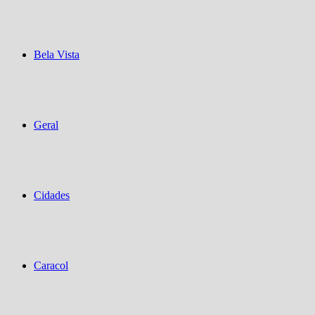
Bela Vista
Geral
Cidades
Caracol