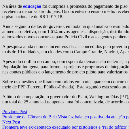
Na área de
educação
foi cumprida a promessa do pagamento de piso sa
recebem o maior salário do país. Os docentes do ensino médio recebe
o piso nacional é de R$ 1.917,18.
Ainda segundo dados do governo, em nota na qual analisa o resultado
aumentar o efetivo, com 1.614 novos agentes a disposição, distribuído
autorizados novos concursos para Polícia Civil e aos agentes penitenc
A pesquisa ainda citou os incentivos fiscais concedidos pelo govern
mais de 19 unidades, em cidades como Campo Grande, Naviraí, Apare
Apesar do conflito no campo, com espera da demarcação de terras, a ge
População Indígena, para formular projetos e programas de integraçã
nas contas públicas e o lançamento de projeto piloto para valorizar os
Sobre os quesitos que foram cumpridos em parte, aparecem concursos
meio de PPP (Parceria Público-Privada). Este segundo está sendo arq
A título de comparação, o governador do Piauí, Wellington Dias (PT
um total de 25 anunciadas, apenas uma foi concretizada, de acordo c
Navegação
Previous
Previous Post
post:
Presidente da Câmara de Bela Vista faz balanço positivo da atuação p
de
Next
Next Post
Post
post:
Fronteira teve ex-deputado executado por pistoleiros e ‘rei do tráfico’