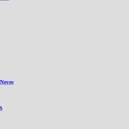
 Neves
S