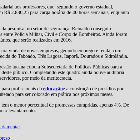
larial aos professores, que, segundo o governo estadual,
m R$ 2.830,25 para carga horária de 40 horas semanais, enquanto
 da pesquisa, no setor de segurança, Reinaldo conseguiu
s entre Polícia Militar, Civil e Corpo de Bombeiros. Ainda foram
iários, que serão realizados em 2016.
o para vinda de novas empresas, gerando emprego e renda, com
cida do Taboado, Três Lagoas, Itaporã, Dourados e Sidrolândia.
stão tucana criou a Subsecretaria de Políticas Públicas para a
o deste público. Completando este quadro ainda houve auditoria
 servidores, por meio da meritocracia.
 para profissionais da
educação
e a construção de presídios por
uitetado para ser colocado em prática nos próximos meses.
), tem o menor percentual de promessas cumpridas, apenas 4%. De
om o levantamento.
arlamentar
 preso