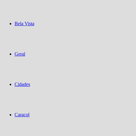
Bela Vista
Geral
Cidades
Caracol