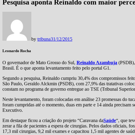
Pesquisa aponta Reinaldo com maior perc
by
tribuna
31/12/2015
Leonardo Rocha
O governador de Mato Grosso do Sul,
Reinaldo Azambuja
(PSDB), 
Brasil. É o que aponta levantamento feito pelo portal G1.
Segundo a pesquisa, Reinaldo cumpriu 30,4% dos compromissos feito
São Paulo, Geraldo Alckmin (PSDB), com 27,9% das tratativas coloc
constam no programa de governo entregue ao TSE (Tribunal Superior 
Neste levantamento, foram colocadas em análise 23 promessas do tucan
foram cumpridas até o momento, duas em parte e 14 ainda precisam ser
Executivo.
Em destaque ficou a criação do projeto “Caravana da
Saúde
“, que tev
zerar a fila de pacientes a espera de cirurgias. Pelos dados oficiais, f
17,3 mil cirurgias, 9,2 mil exames e capacitou 1,5 mil agentes de saúd