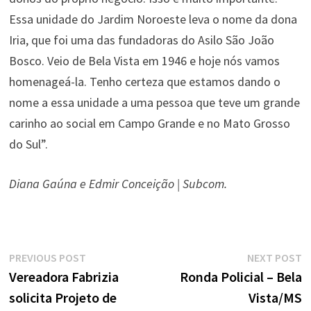
Essa unidade do Jardim Noroeste leva o nome da dona
Iria, que foi uma das fundadoras do Asilo São João
Bosco. Veio de Bela Vista em 1946 e hoje nós vamos
homenageá-la. Tenho certeza que estamos dando o
nome a essa unidade a uma pessoa que teve um grande
carinho ao social em Campo Grande e no Mato Grosso
do Sul”.
Diana Gaúna e Edmir Conceição | Subcom.
Navegação
Previous
N
PREVIOUS POST
NEXT POST
de
post:
p
Vereadora Fabrizia
Ronda Policial – Bela
solicita Projeto de
Vista/MS
Post